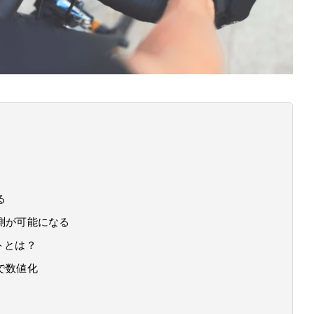
る
測が可能になる
トとは？
で数値化