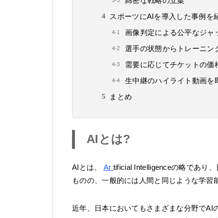
綿密な戦略の立案
スポーツにAIを導入した事例を
画像判定による公平なジャ
選手の状態からトレーニン
需要に応じてチケットの価
生中継のハイライト動画を
まとめ
AIとは?
AIとは、
Ar
tificial Intellige
ものの、一般的には人間と同じような学習
近年、日本においてもさまざまな分野でAIの