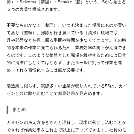
掃）・Seiketsu（清潔）・Sitsuke（躾）という、Sから始まる
５つの言葉で構成されます。
不要なものがなく（整理）、いつも決まった場所にものが置い
てあり（整頓）、掃除が行き届いている（清掃）現場では、工
具や部品などを探し回る手間や時間を少なくできます。その時
間を本来の作業に充てられるため、業務効率の向上が期待でき
るのです。このような整然とした職場を維持するためには日常
的に清潔にしなくてはならず、またルールに則って作業を進
め、それを習慣化するには躾が必要です。
製造業に限らず、実際多くの企業が取り入れている5Sは、カイ
ゼンと共に取り組むことで相乗効果が見込めます。
まとめ
カイゼンの考え方をきちんと理解し、現場に落とし込むことが
できれば作業効率をこれまで以上にアップできます。社員のモ