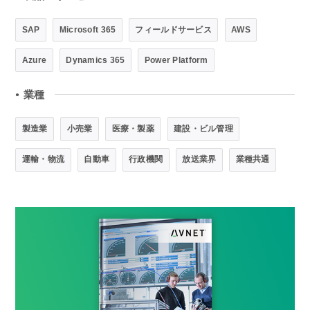
SAP
Microsoft 365
フィールドサービス
AWS
Azure
Dynamics 365
Power Platform
業種
●
製造業
小売業
医療・製薬
建設・ビル管理
運輸・物流
自動車
行政機関
放送業界
業種共通