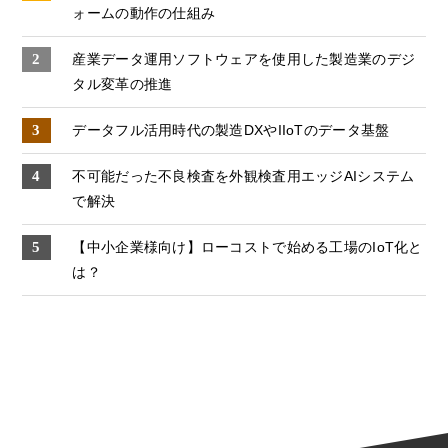
ォームの動作の仕組み
産業データ運⽤ソフトウェアを使⽤した製造業のデジ
タル変⾰の推進
データフル活用時代の製造DXやIIoTのデータ基盤
不可能だった不良検査を外観検査用エッジAIシステム
で解決
【中小企業様向け】ローコストで始める工場のIoT化と
は？