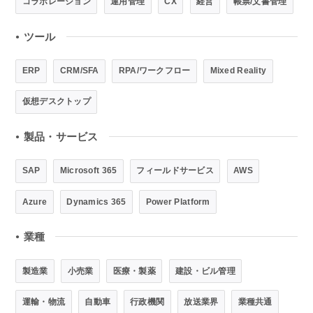
コラボレーション
運用管理
CX
経営
帳票/文書管理
ツール
●
ERP
CRM/SFA
RPA/ワークフロー
Mixed Reality
仮想デスクトップ
製品・サービス
●
SAP
Microsoft 365
フィールドサービス
AWS
Azure
Dynamics 365
Power Platform
業種
●
製造業
小売業
医療・製薬
建設・ビル管理
運輸・物流
自動車
行政機関
放送業界
業種共通