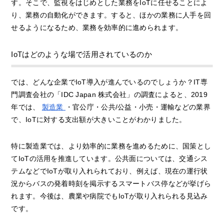
す。そこで、監視をはじめとした業務をIoTに任せることによ
り、業務の自動化ができます。すると、ほかの業務に人手を回
せるようになるため、業務を効率的に進められます。
IoTはどのような場で活用されているのか
では、どんな企業でIoT導入が進んでいるのでしょうか？IT専
門調査会社の「IDC Japan 株式会社」の調査によると、2019
年では、
製造業
・官公庁・公共/公益・小売・運輸などの業界
で、IoTに対する支出額が大きいことがわかりました。
特に製造業では、より効率的に業務を進めるために、国策とし
てIoTの活用を推進しています。公共面については、交通シス
テムなどでIoTが取り入れられており、例えば、現在の運行状
況からバスの発着時刻を掲示するスマートバス停などが挙げら
れます。今後は、農業や病院でもIoTが取り入れられる見込み
です。