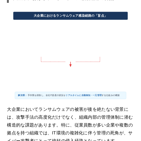
大企業におけるランサムウェア感染経路の「盲点」
要因1：IT資産のブラックボックス化
要因2：手作業の管理によるタイムラグ
テレワーク端末の急増
Excel等による台帳管理
セキュリティ設定が不十分なまま接続
各拠点からの報告回収に多大な時間
M&A・子会社の管理不足
情報の陳腐化（過去のデータ）
集計が完了した時点ですでに現状と乖離
統合されたネットワーク機器の状態が不明
台帳未登録のテスト環境
パッチ適用の遅れ
脆弱性が公表されてから対策まで数週間の隙
管理の網の目から漏れたサーバーの放置
重なるリスクが「侵入の突破口」を与える
!
管理されていない端末やVPN機器の脆弱性
手作業による把握・対応の遅れ（数週間のタイムラグ）
＋
➔ 攻撃者に狙われ、ランサムウェアに感染・全社へ拡大
解決策：
手作業を排除し、全社IT資産の状況を
リアルタイムに自動検知・一元管理
する仕組みの構築
大企業においてランサムウェアの被害が後を絶たない背景に
は、攻撃手法の高度化だけでなく、組織内部の管理体制に潜む
構造的な課題があります。特に、従業員数が多い企業や複数の
拠点を持つ組織では、IT環境の複雑化に伴う管理の死角が、サ
イバー攻撃者にとって絶好の侵入経路となっています。