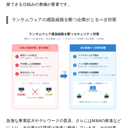
握できる仕組みの整備が重要です。
ランサムウェアの感染経路を断つ企業がとるべき対策
ランサムウェア感染経路を断つセキュリティ対策
個別ツールの継ぎ足し（部分最適）から、リアルタイム一元管理（全社最適）への転換
従来の個別対策（部分最適）
全社最適の一元管理基盤
個別ツールの乱立
リアルタイムな可視化
1
1
運用が複雑化し、管理の死角が発生
全エンドポイントの状態を瞬時に把握
手作業による情報集約
パッチ適用の強制実行
2
2
状況把握に時間がかかり、対応が後手に
脆弱性を狙った攻撃経路を自動で塞ぐ
一元化
拠点のばらつき
未適用端末の自動隔離
3
3
統制が届かず、未対策の端末が残る
リスクを検知した端末をネットワークから遮断
バラバラで繋がっていない管理状況
リアルタイム統制・一元管理イメージ
統合管理基盤
ツールA
ツールB
セキュリティの死角
全端末の安全をリアルタイムに維持
急激な事業拡大やテレワークの普及、さらにはM&Aの推進など
により、大企業のIT環境は急速に膨張しています。その結果、