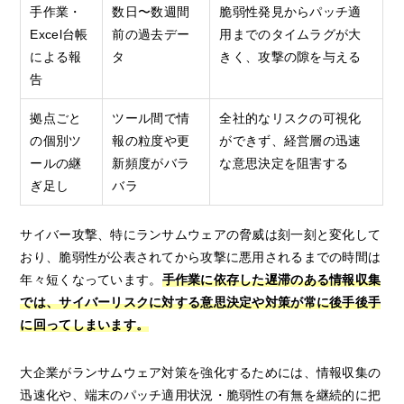
手作業・
数日〜数週間
脆弱性発見からパッチ適
Excel台帳
前の過去デー
用までのタイムラグが大
による報
タ
きく、攻撃の隙を与える
告
拠点ごと
ツール間で情
全社的なリスクの可視化
の個別ツ
報の粒度や更
ができず、経営層の迅速
ールの継
新頻度がバラ
な意思決定を阻害する
ぎ足し
バラ
サイバー攻撃、特にランサムウェアの脅威は刻一刻と変化して
おり、脆弱性が公表されてから攻撃に悪用されるまでの時間は
年々短くなっています。
手作業に依存した遅滞のある情報収集
では、サイバーリスクに対する意思決定や対策が常に後手後手
に回ってしまいます。
大企業がランサムウェア対策を強化するためには、情報収集の
迅速化や、端末のパッチ適用状況・脆弱性の有無を継続的に把