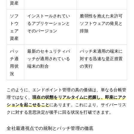
資産
ソフ
インストールされてい
脆弱性を抱えた未許可
トウ
るアプリケーションと
ソフトウェアの発見と
ェア
そのバージョン
排除
資産
パッ
最新のセキュリティパ
パッチ未適用の端末に
チ適
ッチが適用されている
対する迅速な是正措置
用状
端末の割合
の実行
況
このように、エンドポイント管理の真の価値は、単なる台帳管
理ではなく、
現在の状態をリアルタイムに把握し、即座にアク
ションを起こせること
にあります。これにより、サイバーリス
クに対する意思決定が後手に回る状況を打破できます。
全社最適視点での統制とパッチ管理の徹底