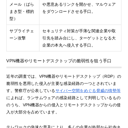
メール（ばら
や悪意あるリンクを開かせ、マルウェア
まき型・標的
をダウンロードさせる手口。
型）
サプライチェ
セキュリティ対策が手薄な関連企業や取
ーン攻撃
引先を踏み台にし、ターゲットとなる大
企業の本丸へ侵入する手口。
VPN機器やリモートデスクトップの脆弱性を狙う手口
近年の調査では、VPN機器やリモートデスクトップ（RDP）の
脆弱性を悪用した侵入が主要な感染経路の一つとされていま
す。警察庁が公表している
サイバー空間をめぐる脅威の情勢等
によれば、ランサムウェアの感染経路として判明しているもの
のうち、VPN機器からの侵入とリモートデスクトップからの侵
入が大部分を占めています。
テレワークの急速な普及により、多くの企業が外部から社内ネ