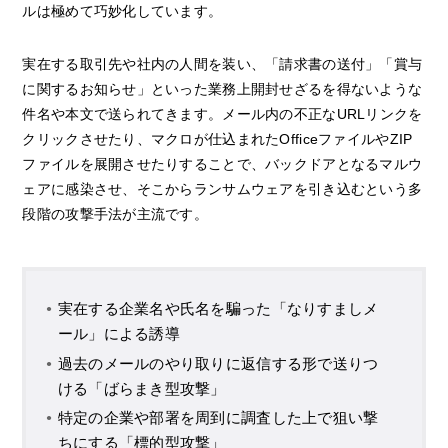
ルは極めて巧妙化しています。
実在する取引先や社内の人間を装い、「請求書の送付」「賞与
に関するお知らせ」といった業務上開封せざるを得ないような
件名や本文で送られてきます。メール内の不正なURLリンクを
クリックさせたり、マクロが仕込まれたOfficeファイルやZIP
ファイルを展開させたりすることで、バックドアとなるマルウ
ェアに感染させ、そこからランサムウェアを引き込むという多
段階の攻撃手法が主流です。
実在する企業名や氏名を騙った「なりすましメ
ール」による誘導
過去のメールのやり取りに返信する形で送りつ
ける「ばらまき型攻撃」
特定の企業や部署を周到に調査した上で狙い撃
ちにする「標的型攻撃」