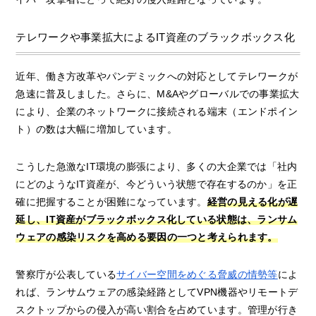
テレワークや事業拡大によるIT資産のブラックボックス化
近年、働き方改革やパンデミックへの対応としてテレワークが
急速に普及しました。さらに、M&Aやグローバルでの事業拡大
により、企業のネットワークに接続される端末（エンドポイン
ト）の数は大幅に増加しています。
こうした急激なIT環境の膨張により、多くの大企業では「社内
にどのようなIT資産が、今どういう状態で存在するのか」を正
確に把握することが困難になっています。
経営の見える化が遅
延し、IT資産がブラックボックス化している状態は、ランサム
ウェアの感染リスクを高める要因の一つと考えられます。
警察庁が公表している
サイバー空間をめぐる脅威の情勢等
によ
れば、ランサムウェアの感染経路としてVPN機器やリモートデ
スクトップからの侵入が高い割合を占めています。管理が行き