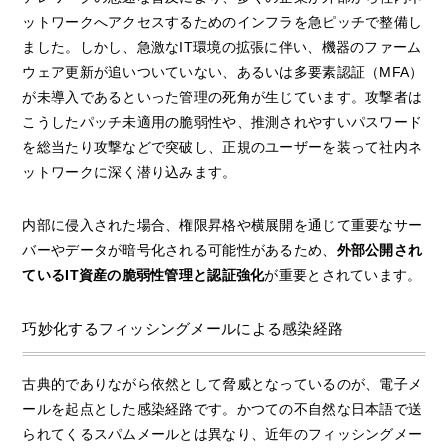
ットワークへアクセスするためのインフラを急ピッチで整備し
ました。しかし、急激なIT環境の拡張に伴い、機器のファーム
ウェア更新が追いついていない、あるいは多要素認証（MFA）
が未導入であるといった管理の死角が生じています。攻撃者は
こうしたパッチ未適用の脆弱性や、推測されやすいパスワード
を総当たり攻撃などで突破し、正規のユーザーを装って社内ネ
ットワークに深く潜り込みます。
内部に侵入された場合、権限昇格や横展開を通じて重要なサー
バーやデータが暗号化される可能性があるため、
外部公開され
ているIT資産の脆弱性管理と認証強化
が重要とされています。
巧妙化するフィッシングメールによる感染経路
古典的でありながら依然として脅威となっているのが、電子メ
ールを起点とした感染経路です。かつての不自然な日本語で送
られてくるスパムメールとは異なり、近年のフィッシングメー