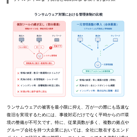
ランサムウェア対策における管理体制の比較
個別ツールの継ぎ足し（部分最適）
一元管理基盤の導入（全体最適）
情報のサイロ化・事後対応の限界
リアルタイムな可視化と即時統制
拠点A
拠点B
テレワーク
拠点A
拠点B
テレワーク
把握不可
Excel報告
別ツール
?
システム管理者
情報集約に数日〜数週間の遅れ
一元管理基盤
常時リアルタイムに自動収集
情報の鮮度：数日〜数週間のタイムラグ
死角の存在：未管理端末・シャドーIT
情報の鮮度：常に最新の状態（即時）
インシデント時：影響範囲の特定に遅れ
死角ゼロ：全エンドポイントを網羅
インシデント時：数分以内に隔離・是正
対策が常に後手後手に回る
ランサムウェアの被害を最小限に抑え、万が一の際にも迅速な
復旧を実現するためには、事後対応だけでなく平時からのIT環
境の整備が不可欠です。特に、従業員数が多く、複数の拠点や
グループ会社を持つ大企業においては、全社に散在するエンド