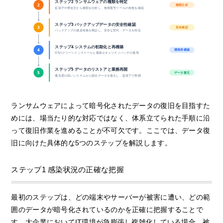
ステップ2 ランサムウェアの種類を特定
2
種類分析
拡張子や脅迫文から種類を分析し、無償復号ツールの有無を確認
ステップ3 バックアップデータの安全性確認
3
安全検証
バックアップの感染有無を検証し、安全な世代・データを特定
ステップ4 システムの初期化と再構築
4
環境再構築
OSのクリーンインストールと最新セキュリティパッチの適用
ステップ5 データのリストアと業務再開
5
データ復元
優先度の高いシステムから順次データを復元し、監視下で再開
ランサムウェアによって暗号化されたデータの復旧を目指すた
めには、場当たり的な対応ではなく、体系立てられた手順に沿
って復旧作業を進めることが不可欠です。ここでは、データ復
旧に向けた具体的な5つのステップを解説します。
ステップ1 感染状況の正確な把握
最初のステップは、どの端末やサーバーが被害に遭い、どの範
囲のデータが暗号化されているのかを正確に把握することで
す。大企業においてIT環境が急膨張し複雑化している場合、被