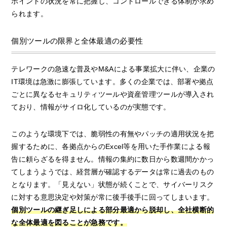
ポイントの状況を常に把握し、コントロールできる体制が求め
られます。
個別ツールの限界と全体最適の必要性
テレワークの急速な普及やM&Aによる事業拡大に伴い、企業の
IT環境は急激に膨張しています。多くの企業では、部署や拠点
ごとに異なるセキュリティツールや資産管理ツールが導入され
ており、情報がサイロ化しているのが実態です。
このような環境下では、脆弱性の有無やパッチの適用状況を把
握するために、各拠点からのExcel等を用いた手作業による報
告に頼らざるを得ません。情報の集約に数日から数週間かかっ
てしまうようでは、経営層が確認するデータは常に過去のもの
となります。「見えない」状態が続くことで、サイバーリスク
に対する意思決定や対策が常に後手後手に回ってしまいます。
個別ツールの継ぎ足しによる部分最適から脱却し、全社横断的
な全体最適を図ることが急務です。