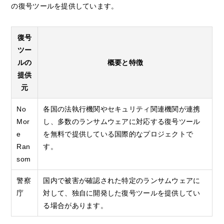
の復号ツールを提供しています。
復号
ツー
ルの
概要と特徴
提供
元
No
各国の法執行機関やセキュリティ関連機関が連携
Mor
し、多数のランサムウェアに対応する復号ツール
e
を無料で提供している国際的なプロジェクトで
Ran
す。
som
警察
国内で被害が確認された特定のランサムウェアに
庁
対して、独自に開発した復号ツールを提供してい
る場合があります。