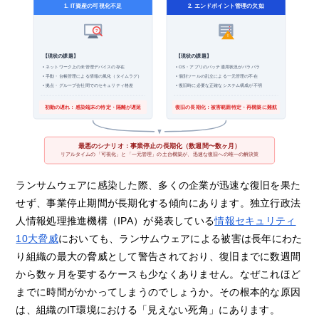
1. IT資産の可視化不足
2. エンドポイント管理の欠如
?
!
【現状の課題】
【現状の課題】
• ネットワーク上の未管理デバイスの存在
• OS・アプリのパッチ適用状況がバラバラ
• 手動・台帳管理による情報の風化（タイムラグ）
• 個別ツールの乱立による一元管理の不在
• 拠点・グループ会社間でのセキュリティ格差
• 復旧時に必要な正確なシステム構成が不明
初動の遅れ：感染端末の特定・隔離が遅延
復旧の長期化：被害範囲特定・再構築に難航
最悪のシナリオ：事業停止の長期化（数週間〜数ヶ月）
リアルタイムの「可視化」と「一元管理」の土台構築が、迅速な復旧への唯一の解決策
ランサムウェアに感染した際、多くの企業が迅速な復旧を果た
せず、事業停止期間が長期化する傾向にあります。独立行政法
人情報処理推進機構（IPA）が発表している
情報セキュリティ
10大脅威
においても、ランサムウェアによる被害は長年にわた
り組織の最大の脅威として警告されており、復旧までに数週間
から数ヶ月を要するケースも少なくありません。なぜこれほど
までに時間がかかってしまうのでしょうか。その根本的な原因
は、組織のIT環境における「見えない死角」にあります。