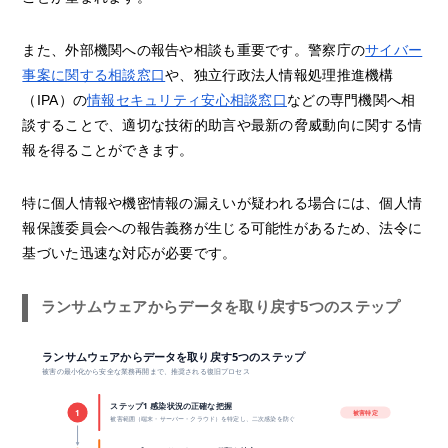
また、外部機関への報告や相談も重要です。警察庁の
サイバー
事案に関する相談窓口
や、独立行政法人情報処理推進機構
（IPA）の
情報セキュリティ安心相談窓口
などの専門機関へ相
談することで、適切な技術的助言や最新の脅威動向に関する情
報を得ることができます。
特に個人情報や機密情報の漏えいが疑われる場合には、個人情
報保護委員会への報告義務が生じる可能性があるため、法令に
基づいた迅速な対応が必要です。
ランサムウェアからデータを取り戻す5つのステップ
ランサムウェアからデータを取り戻す5つのステップ
被害の最小化から安全な業務再開まで、推奨される復旧プロセス
ステップ1 感染状況の正確な把握
1
被害特定
被害範囲（端末・サーバー・クラウド）を特定し、二次感染を防ぐ