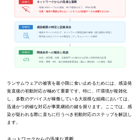
ネットワークからの迅速な遮断
STEP 1
・有線LANケーブルの抜線、Wi-Fi接続のオフ、VPNの切断
・注意：端末の電源は切らない（メモリ上の証拠データを保護するため）
感染範囲の特定と証拠保全
STEP 2
・端末やサーバーのログ、ネットワーク通信記録の確保（侵入経路の特定）
・暗号化されたファイルや脅迫文（ランサムノート）の保存
関係各所への報告と相談
STEP 3
・社内：経営層、法務、広報部門への速やかな共有と対策本部の設置
・外部：警察、IPA、個人情報保護委員会（漏えい懸念時）への報告・相談
ランサムウェアの被害を最小限に食い止めるためには、感染発
覚直後の初動対応が極めて重要です。特に、IT環境が複雑化
し、多数のデバイスが稼働している大規模な組織においては、
迅速かつ的確な対応が事業継続の鍵を握ります。ここでは、感
染が疑われる際に直ちに行うべき初動対応のステップを解説し
ます。
ネットワークからの迅速な遮断