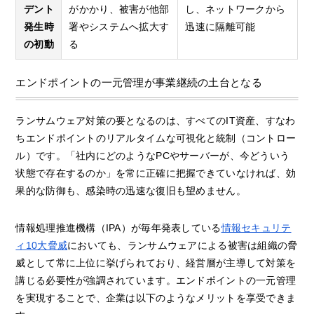
デント
がかかり、被害が他部
し、ネットワークから
発生時
署やシステムへ拡大す
迅速に隔離可能
の初動
る
エンドポイントの一元管理が事業継続の土台となる
ランサムウェア対策の要となるのは、すべてのIT資産、すなわ
ちエンドポイントのリアルタイムな可視化と統制（コントロー
ル）です。「社内にどのようなPCやサーバーが、今どういう
状態で存在するのか」を常に正確に把握できていなければ、効
果的な防御も、感染時の迅速な復旧も望めません。
情報処理推進機構（IPA）が毎年発表している
情報セキュリテ
ィ10大脅威
においても、ランサムウェアによる被害は組織の脅
威として常に上位に挙げられており、経営層が主導して対策を
講じる必要性が強調されています。エンドポイントの一元管理
を実現することで、企業は以下のようなメリットを享受できま