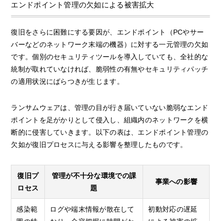
エンドポイント管理の欠如による被害拡大
復旧をさらに困難にする要因が、エンドポイント（PCやサー
バーなどのネットワーク末端の機器）に対する一元管理の欠如
です。個別のセキュリティツールを導入していても、全社的な
統制が取れていなければ、脆弱性の有無やセキュリティパッチ
の適用状況にばらつきが生じます。
ランサムウェアは、管理の目が行き届いていない脆弱なエンド
ポイントを足がかりとして侵入し、組織内のネットワークを横
断的に侵害していきます。以下の表は、エンドポイント管理の
欠如が復旧プロセスに与える影響を整理したものです。
復旧プ
管理が不十分な環境での課
事業への影響
ロセス
題
感染範
ログや端末情報が散在して
初動対応の遅延