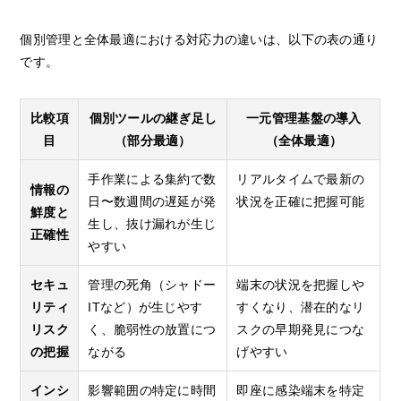
個別管理と全体最適における対応力の違いは、以下の表の通り
です。
比較項
個別ツールの継ぎ足し
一元管理基盤の導入
目
（部分最適）
（全体最適）
手作業による集約で数
リアルタイムで最新の
情報の
日〜数週間の遅延が発
状況を正確に把握可能
鮮度と
生し、抜け漏れが生じ
正確性
やすい
セキュ
管理の死角（シャドー
端末の状況を把握しや
リティ
ITなど）が生じやす
すくなり、潜在的なリ
リスク
く、脆弱性の放置につ
スクの早期発見につな
の把握
ながる
げやすい
インシ
影響範囲の特定に時間
即座に感染端末を特定