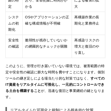
囲の特
おり、全容把握に時間がか
による被害の拡
定
かる
大
システ
OSやアプリケーションの正
再構築作業の長
ムの初
確な構成情報が不明確
期化と業務停止
期化
安全性
脆弱性が残存していないか
再感染リスクの
の確認
の網羅的なチェックが困難
増大と復旧のや
り直し
このように、管理が行き届いていない環境では、被害範囲の特
定や安全性の確認に膨大な時間を費やすことになります。個別
ツールの継ぎ足しによる場当たり的な対策ではなく、
すべての
IT資産をリアルタイムに可視化し、一元的にコントロールでき
る土台を構築すること
が、迅速な復旧と事業継続の鍵となりま
す。
リアルタイムな可視化と統制による根本的な対策