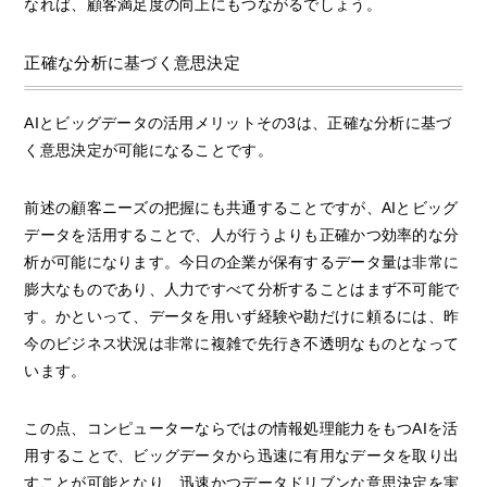
なれば、顧客満足度の向上にもつながるでしょう。
正確な分析に基づく意思決定
AIとビッグデータの活用メリットその3は、正確な分析に基づ
く意思決定が可能になることです。
前述の顧客ニーズの把握にも共通することですが、AIとビッグ
データを活用することで、人が行うよりも正確かつ効率的な分
析が可能になります。今日の企業が保有するデータ量は非常に
膨大なものであり、人力ですべて分析することはまず不可能で
す。かといって、データを用いず経験や勘だけに頼るには、昨
今のビジネス状況は非常に複雑で先行き不透明なものとなって
います。
この点、コンピューターならではの情報処理能力をもつAIを活
用することで、ビッグデータから迅速に有用なデータを取り出
すことが可能となり、迅速かつデータドリブンな意思決定を実