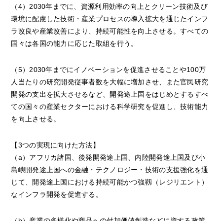
（4）2030年までに、資源利用効率の向上とクリーン技術及び
環境に配慮した技術・産業プロセスの導入拡大を通じたインフ
ラ改良や産業改善により、持続可能性を向上させる。すべての
国々は各国の能力に応じた取組を行う。
（5）2030年までにイノベーションを促進させることや100万
人当たりの研究開発従事者数を大幅に増加させ、また官民研究
開発の支出を拡大させるなど、開発途上国をはじめとするすべ
ての国々の産業セクターにおける科学研究を促進し、技術能力
を向上させる。
【3つの実現に向けた方法】
（a）アフリカ諸国、後発開発途上国、内陸開発途上国及び小
島嶼開発途上国への金融・テクノロジー・技術の支援強化を通
じて、開発途上国における持続可能かつ強靱（レジリエント）
なインフラ開発を促進する。
（b）産業の多様化や商品への付加価値創造などに資する政策