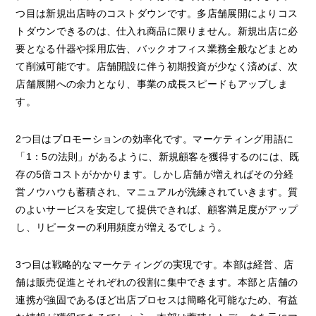
つ目は新規出店時のコストダウンです。多店舗展開によりコス
トダウンできるのは、仕入れ商品に限りません。新規出店に必
要となる什器や採用広告、バックオフィス業務全般などまとめ
て削減可能です。店舗開設に伴う初期投資が少なく済めば、次
店舗展開への余力となり、事業の成長スピードもアップしま
す。
2つ目はプロモーションの効率化です。マーケティング用語に
「1：5の法則」があるように、新規顧客を獲得するのには、既
存の5倍コストがかかります。しかし店舗が増えればその分経
営ノウハウも蓄積され、マニュアルが洗練されていきます。質
のよいサービスを安定して提供できれば、顧客満足度がアップ
し、リピーターの利用頻度が増えるでしょう。
3つ目は戦略的なマーケティングの実現です。本部は経営、店
舗は販売促進とそれぞれの役割に集中できます。本部と店舗の
連携が強固であるほど出店プロセスは簡略化可能なため、有益