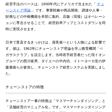
経営手法のベースは、1900年代にアメリカで生まれた「
チェ
ーンストア理論
」です。事業戦略や商品開発、調達や人事・
財務などの中枢機能を本部に集約、店舗（現場）はオペレーシ
ョンに専念させることで、経営効率アップとコストダウンを同
時に実現させます。
日本で普及するきっかけは、渥美俊一という人物による影響で
す。彼は、1962年にチェーンストア理論を学ぶ教育機関「ペ
ガサスクラブ」を設立します。当時若手経営者だった現イオン
グループの西川俊男、ダイエーの中内功、イトーヨーカ堂の伊
藤雅俊らが参加し、チェーンストア経営システムを実践しまし
た。
チェーンストアの特徴
チェーンストア一番の特徴は「マスマーチャンダイジング」と
「店舗経営のマニュアル化」です。マスマーチャンダイジング