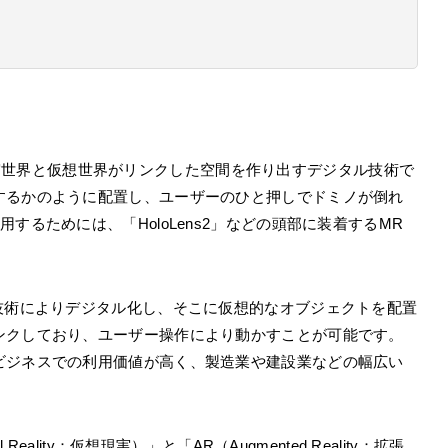
とは、現実世界と仮想世界がリンクした空間を作り出すデジタル技術で
するかのように配置し、ユーザーのひと押しでドミノが倒れ
するためには、「HoloLens2」などの頭部に装着するMR
技術によりデジタル化し、そこに仮想的なオブジェクトを配置
ンクしており、ユーザー操作により動かすことが可能です。
ビジネスでの利用価値が高く、製造業や建設業などの幅広い
eality：仮想現実）」と「AR（Augmented Reality：拡張