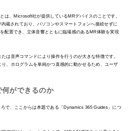
2とは、Microsoft社が提供しているMRデバイスのことです。
10」が内蔵されており、パソコンやスマートフォンへ接続せずに
ムを配置でき、立体音響とともに臨場感のあるMR体験を実現
または音声コマンドにより操作を行うのが大きな特徴です。
より、ホログラムを単純かつ直感的に動かせるため、ユーザ
desで何ができるのか
で、ここからは本題である「Dynamics 365 Guides」につ