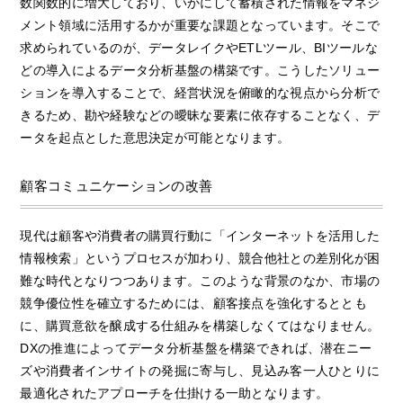
数関数的に増大しており、いかにして蓄積された情報をマネジ
メント領域に活用するかが重要な課題となっています。そこで
求められているのが、データレイクやETLツール、BIツールな
どの導入によるデータ分析基盤の構築です。こうしたソリュー
ションを導入することで、経営状況を俯瞰的な視点から分析で
きるため、勘や経験などの曖昧な要素に依存することなく、デ
ータを起点とした意思決定が可能となります。
顧客コミュニケーションの改善
現代は顧客や消費者の購買行動に「インターネットを活用した
情報検索」というプロセスが加わり、競合他社との差別化が困
難な時代となりつつあります。このような背景のなか、市場の
競争優位性を確立するためには、顧客接点を強化するととも
に、購買意欲を醸成する仕組みを構築しなくてはなりません。
DXの推進によってデータ分析基盤を構築できれば、潜在ニー
ズや消費者インサイトの発掘に寄与し、見込み客一人ひとりに
最適化されたアプローチを仕掛ける一助となります。