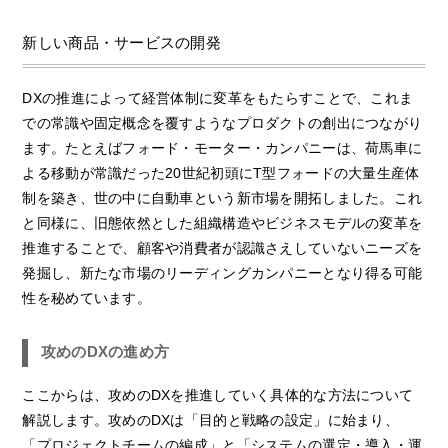
新しい商品・サービスの開発
DXの推進によって経営体制に変革をもたらすことで、これま
での常識や固定概念を覆すようなプロダクトの創出につながり
ます。たとえばフォード・モーター・カンパニーは、荷馬車に
よる移動が常識だった20世紀初頭にT型フォードの大量生産体
制を築き、世の中に自動車という新市場を開拓しました。これ
と同様に、旧態依然とした組織構造やビジネスモデルの変革を
推進することで、顧客や消費者が認識さえしていないニーズを
発掘し、新たな市場のリーディングカンパニーとなり得る可能
性を秘めています。
攻めのDXの進め方
ここからは、攻めのDXを推進していく具体的な方法について
解説します。攻めのDXは「目的と戦略の設定」に始まり、
「プロジェクトチームの編成」と「システムの選定・導入・運