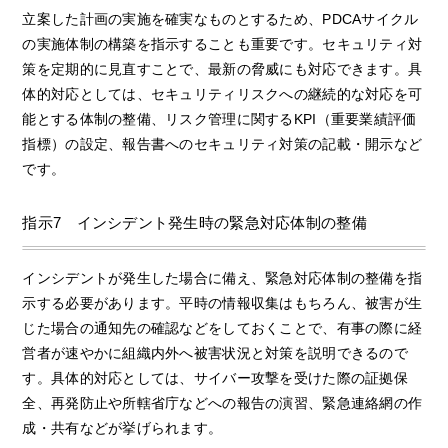
立案した計画の実施を確実なものとするため、PDCAサイクル
の実施体制の構築を指示することも重要です。セキュリティ対
策を定期的に見直すことで、最新の脅威にも対応できます。具
体的対応としては、セキュリティリスクへの継続的な対応を可
能とする体制の整備、リスク管理に関するKPI（重要業績評価
指標）の設定、報告書へのセキュリティ対策の記載・開示など
です。
指示7 インシデント発生時の緊急対応体制の整備
インシデントが発生した場合に備え、緊急対応体制の整備を指
示する必要があります。平時の情報収集はもちろん、被害が生
じた場合の通知先の確認などをしておくことで、有事の際に経
営者が速やかに組織内外へ被害状況と対策を説明できるので
す。具体的対応としては、サイバー攻撃を受けた際の証拠保
全、再発防止や所轄省庁などへの報告の演習、緊急連絡網の作
成・共有などが挙げられます。