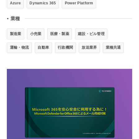
Azure
Dynamics 365
Power Platform
業種
●
製造業
小売業
医療・製薬
建設・ビル管理
運輸・物流
自動車
行政機関
放送業界
業種共通