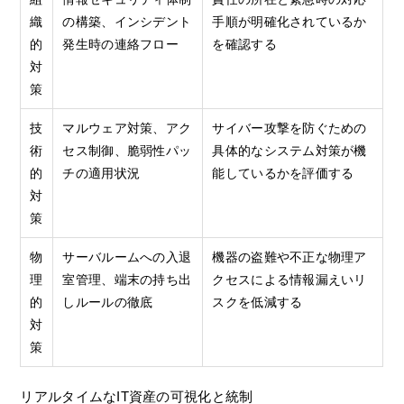
織
の構築、インシデント
手順が明確化されているか
的
発生時の連絡フロー
を確認する
対
策
技
マルウェア対策、アク
サイバー攻撃を防ぐための
術
セス制御、脆弱性パッ
具体的なシステム対策が機
的
チの適用状況
能しているかを評価する
対
策
物
サーバルームへの入退
機器の盗難や不正な物理ア
理
室管理、端末の持ち出
クセスによる情報漏えいリ
的
しルールの徹底
スクを低減する
対
策
リアルタイムなIT資産の可視化と統制