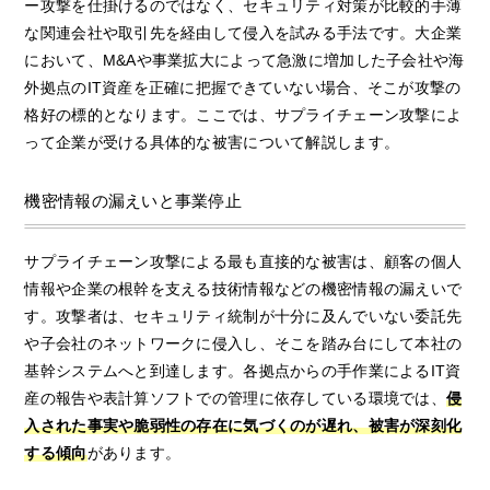
ー攻撃を仕掛けるのではなく、セキュリティ対策が比較的手薄
な関連会社や取引先を経由して侵入を試みる手法です。大企業
において、M&Aや事業拡大によって急激に増加した子会社や海
外拠点のIT資産を正確に把握できていない場合、そこが攻撃の
格好の標的となります。ここでは、サプライチェーン攻撃によ
って企業が受ける具体的な被害について解説します。
機密情報の漏えいと事業停止
サプライチェーン攻撃による最も直接的な被害は、顧客の個人
情報や企業の根幹を支える技術情報などの機密情報の漏えいで
す。攻撃者は、セキュリティ統制が十分に及んでいない委託先
や子会社のネットワークに侵入し、そこを踏み台にして本社の
基幹システムへと到達します。各拠点からの手作業によるIT資
産の報告や表計算ソフトでの管理に依存している環境では、
侵
入された事実や脆弱性の存在に気づくのが遅れ、被害が深刻化
する傾向
があります。