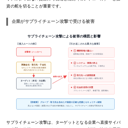
資の舵を切ることが重要です。
企業がサプライチェーン攻撃で受ける被害
サプライチェーン攻撃による被害の構図と影響
【侵入ルートの例】
【引き起こされる重大な被害】
① 機密情報の漏えい
攻撃者（ハッカー）
顧客個人情報、技術データの外部流出
② システム・事業の停止
関連会社・取引先・子会社
ランサムウェアによる暗号化、工場停止
セキュリティ対策が比較的脆弱
（侵入の足がかりとされる）
③ 取引先への損害賠償
被害の波及
自社が踏み台となり他社へ被害が拡大
ターゲット（本社・大企業）
基幹システムへ侵入され
致命的な被害が発生
④ 社会的信用の失墜
ブランドイメージ低下、株価下落、顧客離れ
【防衛策】 グループ・取引先を含めたIT資産の正確な把握とセキュリティ統制
見えないIT資産（放置された子会社や海外拠点）をなくし、サプライチェーン全体を可視化する
サプライチェーン攻撃は、ターゲットとなる企業へ直接サイバ