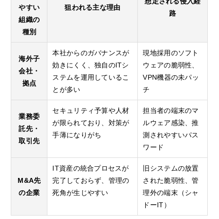
想定される侵入経
やすい
狙われる主な理由
路
組織の
種別
本社からのガバナンスが
現地採用のソフト
海外子
効きにくく、独自のITシ
ウェアの脆弱性、
会社・
ステムを運用しているこ
VPN機器の未パッ
拠点
とが多い
チ
セキュリティ予算や人材
担当者の端末のマ
業務委
が限られており、対策が
ルウェア感染、推
託先・
手薄になりがち
測されやすいパス
取引先
ワード
IT資産の統合プロセスが
旧システムの放置
M&A先
完了しておらず、管理の
された脆弱性、管
の企業
死角が生じやすい
理外の端末（シャ
ドーIT）