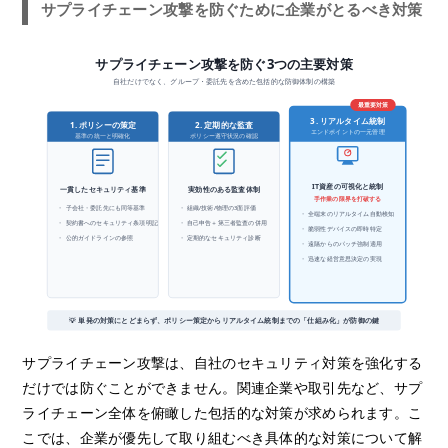
サプライチェーン攻撃を防ぐために企業がとるべき対策
サプライチェーン攻撃を防ぐ3つの主要対策
自社だけでなく、グループ・委託先を含めた包括的な防御体制の構築
最重要対策
3. リアルタイム統制
1. ポリシーの策定
2. 定期的な監査
エンドポイントの一元管理
基準の統一と明確化
ポリシー遵守状況の確認
IT資産の可視化と統制
一貫したセキュリティ基準
実効性のある監査体制
手作業の限界を打破する
・ 子会社・委託先にも同等基準
・ 組織/技術/物理の3面評価
・ 全端末のリアルタイム自動検知
・ 契約書へのセキュリティ条項明記
・ 自己申告＋第三者監査の併用
・ 脆弱性デバイスの即時特定
・ 公的ガイドラインの参照
・ 定期的なセキュリティ診断
・ 遠隔からのパッチ強制適用
・ 迅速な経営意思決定の実現
💡 単発の対策にとどまらず、ポリシー策定からリアルタイム統制までの「仕組み化」が防御の鍵
サプライチェーン攻撃は、自社のセキュリティ対策を強化する
だけでは防ぐことができません。関連企業や取引先など、サプ
ライチェーン全体を俯瞰した包括的な対策が求められます。こ
こでは、企業が優先して取り組むべき具体的な対策について解