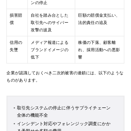
ンの停止
損害賠
自社を踏み台とした
巨額の賠償金支払い、
償
取引先へのサイバー
法的責任の追及
攻撃の波及
信用の
メディア報道による
株価の下落、顧客離
失墜
ブランドイメージの
れ、採用活動への悪影
低下
響
企業が認識しておくべき二次的被害の連鎖には、以下のような
ものがあります。
取引先システムの停止に伴うサプライチェーン
全体の機能不全
インシデント対応やフォレンジック調査にかか
る予期せぬ多額の費用