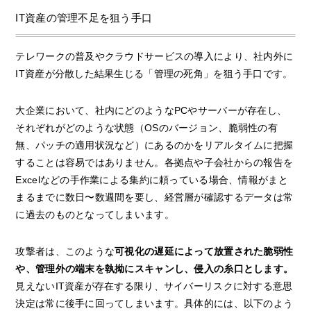
IT資産の管理不足を狙う手口
テレワークの普及やクラウドサービスの導入により、社内外に
IT資産が分散した結果生じる「管理の死角」を狙う手口です。
大企業において、社内にどのようなPCやサーバーが存在し、
それぞれがどのような状態（OSのバージョン、脆弱性の有
無、パッチの適用状況など）にあるのかをリアルタイムに把握
することは容易ではありません。各拠点や子会社からの報告を
Excelなどの手作業による集約に頼っている場合、情報がまと
まるまでに数日〜数週間を要し、経営層が確認するデータは常
に過去のものとなってしまいます。
攻撃者は、このような
可視化の遅延によって放置された脆弱性
や、管理外の端末を執拗にスキャンし、侵入の糸口とします。
見えないIT資産が存在する限り、サイバーリスクに対する意思
決定は常に後手に回ってしまいます。具体的には、以下のよう