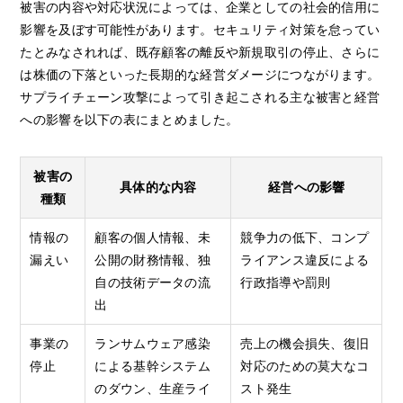
被害の内容や対応状況によっては、企業としての社会的信用に
影響を及ぼす可能性があります。セキュリティ対策を怠ってい
たとみなされれば、既存顧客の離反や新規取引の停止、さらに
は株価の下落といった長期的な経営ダメージにつながります。
サプライチェーン攻撃によって引き起こされる主な被害と経営
への影響を以下の表にまとめました。
被害の
具体的な内容
経営への影響
種類
情報の
顧客の個人情報、未
競争力の低下、コンプ
漏えい
公開の財務情報、独
ライアンス違反による
自の技術データの流
行政指導や罰則
出
事業の
ランサムウェア感染
売上の機会損失、復旧
停止
による基幹システム
対応のための莫大なコ
のダウン、生産ライ
スト発生