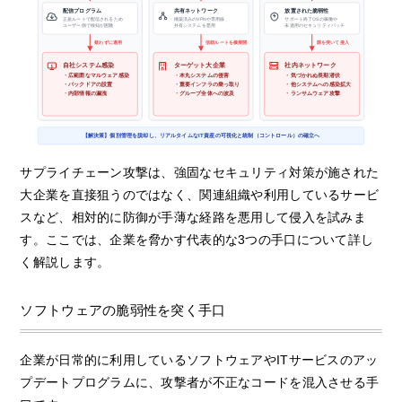
配信プログラム
共有ネットワーク
放置された脆弱性
正規ルートで配信されるため
構築済みのVPNや専用線、
サポート終了OSの稼働や
ユーザー側で検知が困難
共有システムを悪用
未適用のセキュリティパッチ
疑わずに適用
信頼ルートを横展開
隙を突いて侵入
自社システム感染
ターゲット大企業
社内ネットワーク
・広範囲なマルウェア感染
・本丸システムの侵害
・気づかれぬ長期潜伏
・バックドアの設置
・重要インフラの乗っ取り
・他システムへの感染拡大
・内部情報の漏洩
・グループ全体への波及
・ランサムウェア攻撃
【解決策】個別管理を脱却し、リアルタイムなIT資産の可視化と統制（コントロール）の確立へ
サプライチェーン攻撃は、強固なセキュリティ対策が施された
大企業を直接狙うのではなく、関連組織や利用しているサービ
スなど、相対的に防御が手薄な経路を悪用して侵入を試みま
す。ここでは、企業を脅かす代表的な3つの手口について詳し
く解説します。
ソフトウェアの脆弱性を突く手口
企業が日常的に利用しているソフトウェアやITサービスのアッ
プデートプログラムに、攻撃者が不正なコードを混入させる手