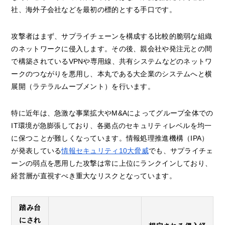
社、海外子会社などを最初の標的とする手口です。
攻撃者はまず、サプライチェーンを構成する比較的脆弱な組織
のネットワークに侵入します。その後、親会社や発注元との間
で構築されているVPNや専用線、共有システムなどのネットワ
ークのつながりを悪用し、本丸である大企業のシステムへと横
展開（ラテラルムーブメント）を行います。
特に近年は、急激な事業拡大やM&Aによってグループ全体での
IT環境が急膨張しており、各拠点のセキュリティレベルを均一
に保つことが難しくなっています。情報処理推進機構（IPA）
が発表している
情報セキュリティ10大脅威
でも、サプライチェ
ーンの弱点を悪用した攻撃は常に上位にランクインしており、
経営層が直視すべき重大なリスクとなっています。
踏み台
にされ