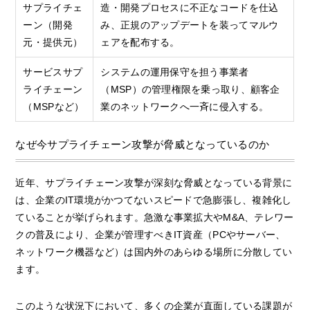
サプライチェ
造・開発プロセスに不正なコードを仕込
ーン（開発
み、正規のアップデートを装ってマルウ
元・提供元）
ェアを配布する。
サービスサプ
システムの運用保守を担う事業者
ライチェーン
（MSP）の管理権限を乗っ取り、顧客企
（MSPなど）
業のネットワークへ一斉に侵入する。
なぜ今サプライチェーン攻撃が脅威となっているのか
近年、サプライチェーン攻撃が深刻な脅威となっている背景に
は、企業のIT環境がかつてないスピードで急膨張し、複雑化し
ていることが挙げられます。急激な事業拡大やM&A、テレワー
クの普及により、企業が管理すべきIT資産（PCやサーバー、
ネットワーク機器など）は国内外のあらゆる場所に分散してい
ます。
このような状況下において、多くの企業が直面している課題が