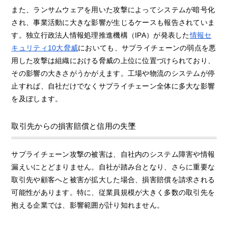
また、ランサムウェアを用いた攻撃によってシステムが暗号化
され、事業活動に大きな影響が生じるケースも報告されていま
す。独立行政法人情報処理推進機構（IPA）が発表した
情報セ
キュリティ10大脅威
においても、サプライチェーンの弱点を悪
用した攻撃は組織における脅威の上位に位置づけられており、
その影響の大きさがうかがえます。工場や物流のシステムが停
止すれば、自社だけでなくサプライチェーン全体に多大な影響
を及ぼします。
取引先からの損害賠償と信用の失墜
サプライチェーン攻撃の被害は、自社内のシステム障害や情報
漏えいにとどまりません。自社が踏み台となり、さらに重要な
取引先や顧客へと被害が拡大した場合、損害賠償を請求される
可能性があります。特に、従業員規模が大きく多数の取引先を
抱える企業では、影響範囲が計り知れません。