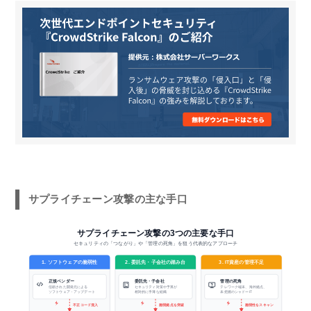
サプライチェーン攻撃の主な手口
サプライチェーン攻撃の3つの主要な手口
セキュリティの「つながり」や「管理の死角」を狙う代表的なアプローチ
2. 委託先・子会社の踏み台
3. IT資産の管理不足
1. ソフトウェアの脆弱性
正規ベンダー
委託先・子会社
管理の死角
信頼された開発元による
セキュリティ対策や予算が
テレワーク端末、海外拠点、
ソフトウェア・アップデート
相対的に手薄な組織
未把握のシャドーIT
不正コード混入
脆弱拠点を突破
脆弱性をスキャン