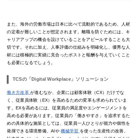
また、海外の労働市場は日本に比べて流動的であるため、人材
の定着が難しいことが想定されます。離職を防ぐためには、キ
ャリアアップの機会を設けていることをアピールすることも大
切です。それに加え、人事評価の仕組みを明確化し、優秀な人
材には積極的に実績に見合ったポストと報酬を与えていくこと
も必要になるでしょう。
TCSの「Digital Workplace」ソリューション
働き方改革
が進むなか、企業には顧客体験（CX）だけでな
く、従業員体験（EX）を高めるための変革も求められていま
す。EXを高めるには、従業員の満足度やエンゲージメントを
高める必要があります。従業員の「働きやすさ」を追求するた
めの具体的な施策としては、従業員一人ひとりが能力や個性を
発揮できる環境整備、AIや
機械学習
を使った生産性の改善、