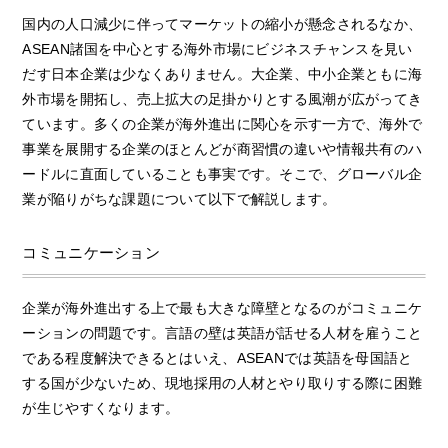
国内の人口減少に伴ってマーケットの縮小が懸念されるなか、
ASEAN諸国を中心とする海外市場にビジネスチャンスを見い
だす日本企業は少なくありません。大企業、中小企業ともに海
外市場を開拓し、売上拡大の足掛かりとする風潮が広がってき
ています。多くの企業が海外進出に関心を示す一方で、海外で
事業を展開する企業のほとんどが商習慣の違いや情報共有のハ
ードルに直面していることも事実です。そこで、グローバル企
業が陥りがちな課題について以下で解説します。
コミュニケーション
企業が海外進出する上で最も大きな障壁となるのがコミュニケ
ーションの問題です。言語の壁は英語が話せる人材を雇うこと
である程度解決できるとはいえ、ASEANでは英語を母国語と
する国が少ないため、現地採用の人材とやり取りする際に困難
が生じやすくなります。