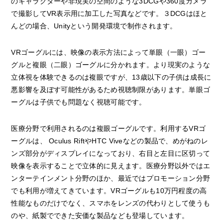
のキャラクターや非現実の空間のような3DCGや360度カメラ
で撮影してVR表示用に加工した写真などです。３DCGはほと
んどの場合、Unityという開発環境で制作されます。
VRゴーグルには、映像の表示方法によって単眼（一眼）ゴー
グルと複眼（二眼）ゴーグルに分かれます。より現実のような
立体視を体験できるのは複眼ですが、13歳以下の子供は成長に
悪影響を及ぼす可能性があるため視聴制限があります。単眼ゴ
ーグルは子供でも問題なく視聴可能です。
医療分野で利用されるのは複眼ゴーグルです。利用するVRゴ
ーグルは、 Oculus RiftやHTC Viveなどの製品で、めがねのレ
ンズ部分がディスプレイになっており、右目と左目に区切って
映像を表示することで立体的に見えます。医療分野以外ではエ
ンターテインメント分野のほか、最近ではプロモーション分野
でも利用が増えてきています。VRゴーグルも10万円程度の高
性能なものだけでなく、スマホをレンズの代わりとして使うも
のや、紙製でできた安価な製品なども登場しています。