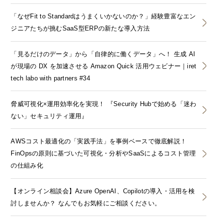
「なぜFit to Standardはうまくいかないのか？」経験豊富なエン
ジニアたちが挑むSaaS型ERPの新たな導入方法
「見るだけのデータ」から「自律的に働くデータ」へ！ 生成 AI
が現場の DX を加速させる Amazon Quick 活用ウェビナー｜iret
tech labo with partners #34
脅威可視化×運用効率化を実現！ 『Security Hubで始める「迷わ
ない」セキュリティ運用』
AWSコスト最適化の「実践手法」を事例ベースで徹底解説！
FinOpsの原則に基づいた可視化・分析やSaaSによるコスト管理
の仕組み化
【オンライン相談会】Azure OpenAI、Copilotの導入・活用を検
討しませんか？ なんでもお気軽にご相談ください。