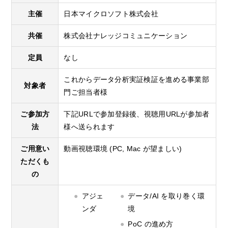
主催
日本マイクロソフト株式会社
共催
株式会社ナレッジコミュニケーション
定員
なし
これからデータ分析実証検証を進める事業部
対象者
門ご担当者様
ご参加方
下記URLで参加登録後、視聴用URLが参加者
法
様へ送られます
ご用意い
動画視聴環境 (PC, Mac が望ましい)
ただくも
の
アジェ
データ/AI を取り巻く環
ンダ
境​
PoC の進め方​