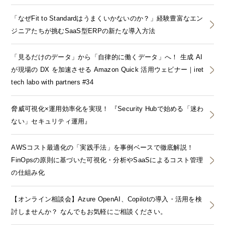
「なぜFit to Standardはうまくいかないのか？」経験豊富なエン
ジニアたちが挑むSaaS型ERPの新たな導入方法
「見るだけのデータ」から「自律的に働くデータ」へ！ 生成 AI
が現場の DX を加速させる Amazon Quick 活用ウェビナー｜iret
tech labo with partners #34
脅威可視化×運用効率化を実現！ 『Security Hubで始める「迷わ
ない」セキュリティ運用』
AWSコスト最適化の「実践手法」を事例ベースで徹底解説！
FinOpsの原則に基づいた可視化・分析やSaaSによるコスト管理
の仕組み化
【オンライン相談会】Azure OpenAI、Copilotの導入・活用を検
討しませんか？ なんでもお気軽にご相談ください。