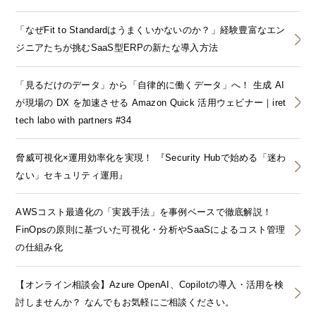
「なぜFit to Standardはうまくいかないのか？」経験豊富なエン
ジニアたちが挑むSaaS型ERPの新たな導入方法
「見るだけのデータ」から「自律的に働くデータ」へ！ 生成 AI
が現場の DX を加速させる Amazon Quick 活用ウェビナー｜iret
tech labo with partners #34
脅威可視化×運用効率化を実現！ 『Security Hubで始める「迷わ
ない」セキュリティ運用』
AWSコスト最適化の「実践手法」を事例ベースで徹底解説！
FinOpsの原則に基づいた可視化・分析やSaaSによるコスト管理
の仕組み化
【オンライン相談会】Azure OpenAI、Copilotの導入・活用を検
討しませんか？ なんでもお気軽にご相談ください。