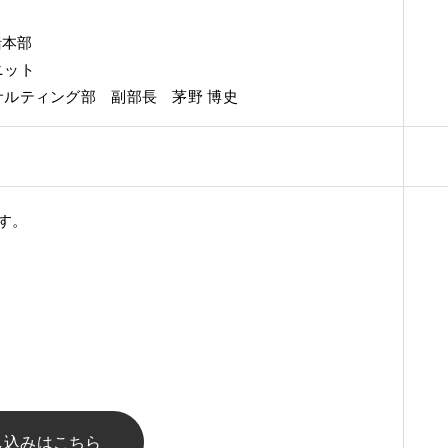
括本部
ニット
ルティング部 副部長 茅野 博史
す。
し込みはこちら