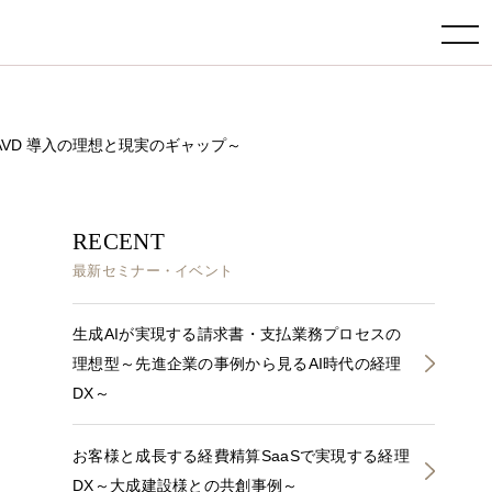
toggle navigation
 が語る、AVD 導入の理想と現実のギャップ～
RECENT
最新セミナー・イベント
生成AIが実現する請求書・支払業務プロセスの
理想型～先進企業の事例から見るAI時代の経理
DX～
お客様と成長する経費精算SaaSで実現する経理
DX～大成建設様との共創事例～