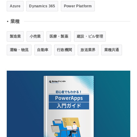
Azure
Dynamics 365
Power Platform
業種
●
製造業
小売業
医療・製薬
建設・ビル管理
運輸・物流
自動車
行政機関
放送業界
業種共通