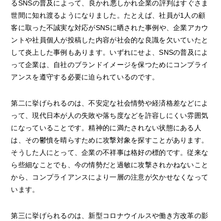
るSNSの普及によって、良かれ悪しかれ企業の評判はすぐさま
世間に知れ渡るようになりました。たとえば、社員が1人の顧
客に取った不誠実な対応がSNSに晒された事例や、企業アカウ
ントや社員個人が投稿した内容が社会的な良識を欠いていたと
して炎上した事例もあります。いずれにせよ、SNSの普及によ
って企業は、自社のブランドイメージを保つためにコンプライ
アンスを遵守する必要に迫られているのです。
第二に挙げられるのは、不安定な社会情勢や経済格差などによ
って、現代日本が人の失敗や落ち度などを許容しにくい雰囲気
になっていることです。精神的に満たされない状態にある人
は、その鬱憤を晴らすために攻撃対象を探すことがあります。
そうした人にとって、企業の不祥事は格好の標的です。従来な
ら些細なことでも、今の情勢だと過敏に攻撃されかねないこと
から、コンプライアンスにより一層の注意が欠かせなくなって
います。
第三に挙げられるのは、新型コロナウイルスや働き方改革の影