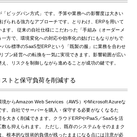
が「ビッグバン方式」です。予算や業務への影響度は大きい
遂げられる強力なアプローチです。とりわけ、ERPを用いて
います。 従来の自社仕様にこだわった「手組み（オーダーメ
う一方で、環境変化への対応や効率化の妨げにもなりがちで
バル標準のSaaS型ERPという「既製の服」に業務を合わせ
、データドリブン経営への転換を一気に実現できます。影響範囲が広い
整え、リスクを制御しながら進めることが成功の鍵です。
コストと保守負荷を削減する
zon Web Services（AWS）やMicrosoft Azureな
です。自社でサーバーを購入・保守する必要がなくなるた
大きく削減できます。クラウドERPやPaaS／SaaSを活
工数も抑えられます。 ただし、既存のシステムをそのままク
は、根本的な技術的負債が残ったままになる点には注意が必