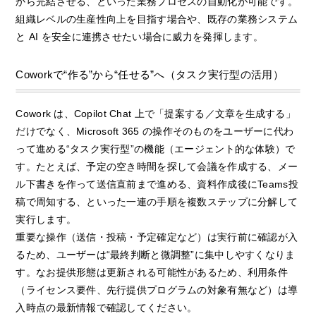
から完結させる、といった業務プロセスの自動化が可能です。
組織レベルの生産性向上を目指す場合や、既存の業務システム
と AI を安全に連携させたい場合に威力を発揮します。
Coworkで“作る”から“任せる”へ（タスク実行型の活用）
Cowork は、Copilot Chat 上で「提案する／文章を生成する」
だけでなく、Microsoft 365 の操作そのものをユーザーに代わ
って進める“タスク実行型”の機能（エージェント的な体験）で
す。たとえば、予定の空き時間を探して会議を作成する、メー
ル下書きを作って送信直前まで進める、資料作成後にTeams投
稿で周知する、といった一連の手順を複数ステップに分解して
実行します。
重要な操作（送信・投稿・予定確定など）は実行前に確認が入
るため、ユーザーは“最終判断と微調整”に集中しやすくなりま
す。なお提供形態は更新される可能性があるため、利用条件
（ライセンス要件、先行提供プログラムの対象有無など）は導
入時点の最新情報で確認してください。