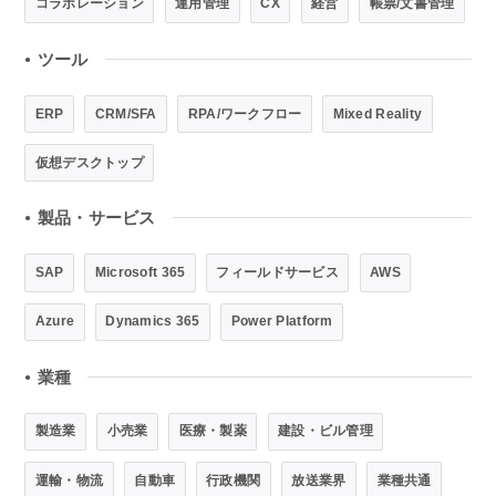
コラボレーション
運用管理
CX
経営
帳票/文書管理
ツール
●
ERP
CRM/SFA
RPA/ワークフロー
Mixed Reality
仮想デスクトップ
製品・サービス
●
SAP
Microsoft 365
フィールドサービス
AWS
Azure
Dynamics 365
Power Platform
業種
●
製造業
小売業
医療・製薬
建設・ビル管理
運輸・物流
自動車
行政機関
放送業界
業種共通