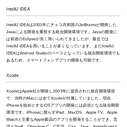
IntelliJ IDEA
IntelliJ IDEAは2001年にチェコ共和国のJetBrainsが開発した、
Javaによる開発を重視する統合開発環境です。Javaの開発に
は前述のEclipseが良く用いられてきましたが、最近では
IntelliJ IDEAを用いることが多くなっています。またIntelliJ
IDEAはAndroid Studioのベースとなっている統合開発環境でも
あるため、スマートフォンアプリの開発も可能です。
Xcode
XcodeはApple社が開発し2003年に提供された統合開発環境
で、当時のMacには全てXcodeが付属していました。現在
iPhoneを始めとするiOSアプリの開発には必須となる統合開発
環境です。iPhoneに限らずiPad、MacOS、Apple TV、Apple
Watchと主要なApple製品のアプリを開発することができ、言
語もSwift、Objective-C、C言語、C++、Java、AppleScriptと