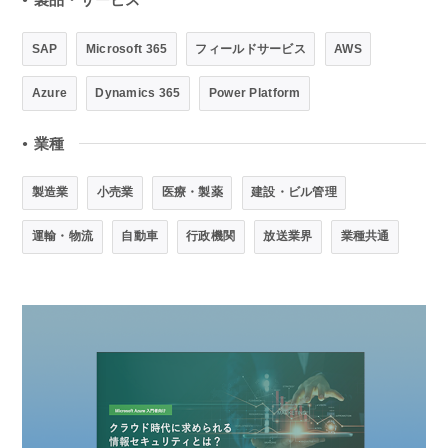
SAP
Microsoft 365
フィールドサービス
AWS
Azure
Dynamics 365
Power Platform
業種
●
製造業
小売業
医療・製薬
建設・ビル管理
運輸・物流
自動車
行政機関
放送業界
業種共通