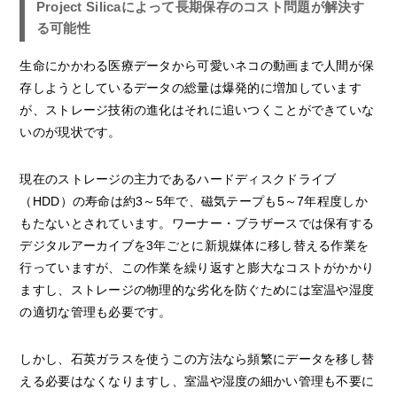
Project Silicaによって長期保存のコスト問題が解決す
る可能性
生命にかかわる医療データから可愛いネコの動画まで人間が保
存しようとしているデータの総量は爆発的に増加しています
が、ストレージ技術の進化はそれに追いつくことができていな
いのが現状です。
現在のストレージの主力であるハードディスクドライブ
（HDD）の寿命は約3～5年で、磁気テープも5～7年程度しか
もたないとされています。ワーナー・ブラザースでは保有する
デジタルアーカイブを3年ごとに新規媒体に移し替える作業を
行っていますが、この作業を繰り返すと膨大なコストがかかり
ますし、ストレージの物理的な劣化を防ぐためには室温や湿度
の適切な管理も必要です。
しかし、石英ガラスを使うこの方法なら頻繁にデータを移し替
える必要はなくなりますし、室温や湿度の細かい管理も不要に