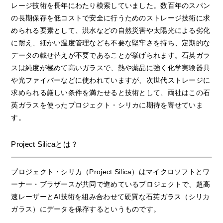
レージ技術を長年にわたり模索していました。数百年のスパン
の長期保存を低コストで安全に行うためのストレージ技術に求
められる要素として、洪水などの自然災害や太陽光による劣化
に耐え、細かい温度管理なども不要な堅牢さを持ち、定期的な
データの載せ替えが不要であることが挙げられます。石英ガラ
スは純度が極めて高いガラスで、熱や薬品に強く化学実験器具
や光ファイバーなどに使われていますが、次世代ストレージに
求められる厳しい条件を満たせると技術として、両社はこの石
英ガラスを使ったプロジェクト・シリカに期待を寄せていま
す。
Project Silicaとは？
プロジェクト・シリカ（Project Silica）はマイクロソフトとワ
ーナー・ブラザースが共同で進めているプロジェクトで、超高
速レーザーとAI技術を組み合わせて硬質な石英ガラス（シリカ
ガラス）にデータを保存するというものです。