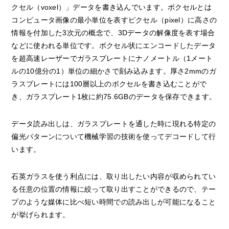
クセル（voxel）」データを書き込んでいます。ボクセルとは
コンピュータ画像の最小単位を表すピクセル（pixel）に高さの
情報を付加した3次元の概念で、3Dデータの解像度を表す場合
などに使われる単位です。ボクセル状にエンコードしたデータ
を超高速レーザーでガラスプレートにナノメートル（1メート
ルの10億分の1）単位の細かさで刻み込みます。厚さ2mmのガ
ラスプレートには100層以上のボクセルを書き込むことがで
き、ガラスプレート1枚に約75.6GBのデータを保存できます。
データ読み出しは、ガラスプレートを通した時に現れる特定の
偏光パターンについて機械学習の技術を使ってデコードして行
います。
石英ガラスを使う利点には、取り出したい内容が収められてい
る任意の位置の情報に絞って取り出すことができるので、テー
プのような媒体に比べ短い時間での読み出しが可能になること
が挙げられます。