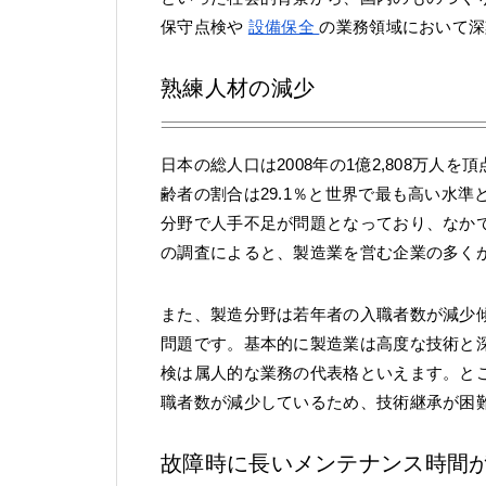
保守点検や
設備保全
の業務領域において深
熟練人材の減少
日本の総人口は2008年の1億2,808万
齢者の割合は29.1％と世界で最も高い水
分野で人手不足が問題となっており、なか
の調査によると、製造業を営む企業の多く
また、製造分野は若年者の入職者数が減少
問題です。基本的に製造業は高度な技術と
検は属人的な業務の代表格といえます。と
職者数が減少しているため、技術継承が困
故障時に長いメンテナンス時間