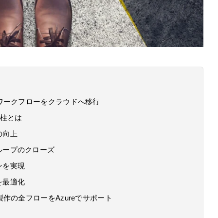
ワークフローをクラウドへ移行
の柱とは
の向上
ループのクローズ
ンを実現
を最適化
作の全フローをAzureでサポート