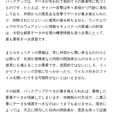
バックアップは、データが失われて初めてその重要性に気づく
ものです。たとえば、サイバー攻撃は年々多様かつ巧妙に進化
しており、外部からの悪意ある攻撃でデータが書き換えられた
り、削除されたりといった被害が後を絶ちません。ランサムウ
ェアやマルウェアといった情報セキュリティの脅威への対策
は、大切な顧客データや企業の機密情報を扱う企業にとって、
最も重視すべき課題です。
またセキュリティの脅威は、常に外部から襲い来るものだけと
は限らず、社員や退職者など内部の関係者からのセキュリティ
侵害にも備えることが重要です。意図的ではないにしろ、うっ
かりフィッシング詐欺に引っかかったり、ウイルス付きのファ
イルを開いたりする可能性がないとはいえません。
その結果、バックアップデータが書き換えられれば、蓄積した
重要データが消滅してしまいます。何種類かの方法で、二重三
重にデータを保護すべきなのはいうまでもありません。場合に
よっては、不正に関与した社内の関係者が、悪意を持って証拠