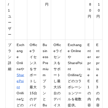
/
円
8
1
1
0
0
ユ
円
円
ー
ザ
ー
プ
Exch
Offic
Bu
Offic
Exchang
E
E
ラ
ang
eラ
sin
eライ
e Online
nt
nt
ン
e
イセ
ess
セン
や
er
er
詳
Onli
ンス
Pre
スを
SharePoi
pr
pr
細
neや
をサ
miu
サポ
nt
is
is
Shar
ポー
m
ート
Onllineな
e
e
ePoi
トし
プ
し最
どのコラ
E
E
nt
最大
ラ
大15
ボレーシ
1
3
Onlli
15台
ン
台の
ョンツー
の
の
neな
のデ
と
デバ
ルを複数
内
内
どの
バイ
Bu
イス
提供。
容
容