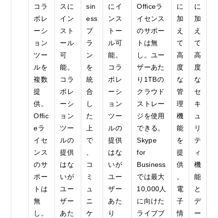
コラ
スに
sin
にイ
Officeラ
に
に
ボレ
イン
ess
ンス
イセンス
加
加
ーシ
スト
プ
トー
のサポー
え
え
ョン
ール
ラ
ル可
トは無
て
て
ツー
可
ン
能。
し。ユー
高
高
ルを
能。
を
コラ
ザーあた
度
度
複数
コラ
統
ボレ
り1TBの
な
な
提
ボレ
合
ーシ
クラウド
管
セ
供。
ーシ
し
ョン
ストレー
理
キ
Offic
ョン
た
ツー
ジを使用
機
ュ
eラ
ツー
上
ルの
できる。
能
リ
イセ
ルの
で
提供
Skype
を
テ
ンス
提供
、
はな
for
提
ィ
のサ
はな
コ
いが
Business
供
機
ポー
いが
ミ
ユー
では最大
。
能
トは
ユー
ュ
ザー
10,000人
電
と
無
ザー
ニ
あた
に向けた
子
デ
し。
あた
ケ
り
ライブブ
情
ー