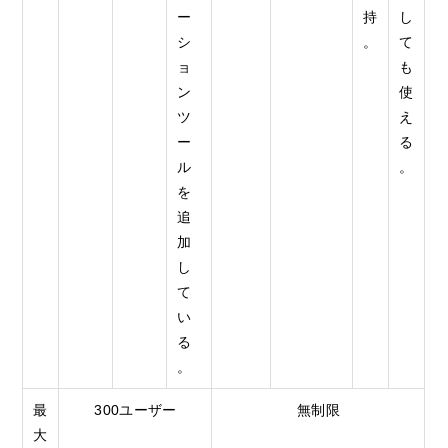
ー
持
し
シ
。
て
ョ
も
ン
使
ツ
え
ー
る
ル
。
を
追
加
し
て
い
る
。
最
300ユーザー
無制限
大