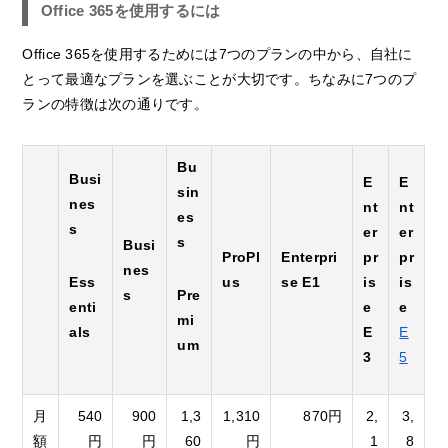
Office 365を使用するには
Office 365を使用するためには7つのプランの中から、自社に
とって最適なプランを選ぶことが大切です。ちなみに7つのプ
ランの特徴は次の通りです。
Bu
Busi
E
E
sin
nes
nt
nt
es
s
er
er
s
Busi
ProPl
Enterpri
pr
pr
nes
Ess
us
se E1
is
is
s
Pre
enti
e
e
mi
als
E
E
um
3
5
月
540
900
1,3
1,310
870円
2,
3,
額
円
円
60
円
1
8