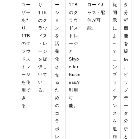
ユー
り
ー
1TB
ロードキ
報
タ
ザー
1TB
シ
のク
ャスト配
開
分
あた
のク
ョ
ラウ
信が可
示
析
り
ラウ
ン
ドス
能。
に
機
1TB
ドス
を
トレ
よ
能
のク
トレ
活
ージ
っ
を
ラウ
ージ
発
と
て
提
ドス
を提
化
Skyp
コ
供
トレ
供し
さ
e for
ン
。
ージ
いて
せ
Busin
プ
ビ
を使
い
る
essが
ラ
ッ
用で
る。
た
利用
イ
グ
き
め
可
ア
デ
る。
の
能。
ン
ー
コ
ス
タ
ラ
を
分
ボ
追
析
レ
維
と