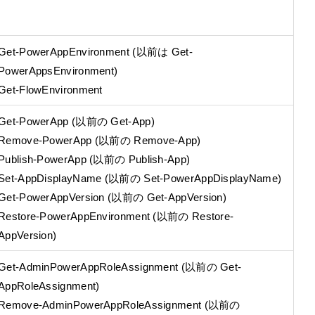
Get-PowerAppEnvironment (以前は Get-
PowerAppsEnvironment)
Get-FlowEnvironment
Get-PowerApp (以前の Get-App)
Remove-PowerApp (以前の Remove-App)
Publish-PowerApp (以前の Publish-App)
Set-AppDisplayName (以前の Set-PowerAppDisplayName)
Get-PowerAppVersion (以前の Get-AppVersion)
Restore-PowerAppEnvironment (以前の Restore-
AppVersion)
Get-AdminPowerAppRoleAssignment (以前の Get-
AppRoleAssignment)
Remove-AdminPowerAppRoleAssignment (以前の