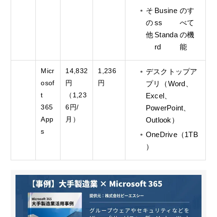
そ
Busine
のす
の
ss
べて
他
Standa
の機
rd
能
Micr
14,832
1,236
デスクトップア
osof
円
円
プリ（Word、
t
（1,23
Excel、
365
6円/
PowerPoint、
App
月）
Outlook）
s
OneDrive（1TB
）