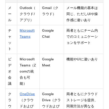
メ
Outlook（
Gmail（ク
メール機能の基本は
ー
クラウド
/
ラウド）
同じ、ただしUIや操
ル
アプリ）
作感に違いあり
チ
Microsoft
Google
両者ともにチーム内
ャ
Teams
Chat
でのコミュニケーシ
ッ
ョンをサポート
ト
ビ
Microsoft
Google
機能やUIに違いあり
デ
Teams（Z
Meet
オ
oomの統
会
合も可
議
能）
ク
OneDrive
Google
両者ともにクラウド
ラ
（クラウ
Drive（クラ
ストレージを提供、
ウ
ドおよび
ウドおよび
同期方法が異なる