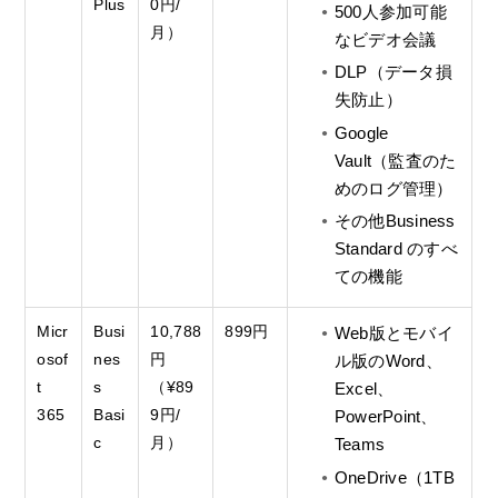
Plus
0円/
500人参加可能
月）
なビデオ会議
DLP（データ損
失防止）
Google
Vault（監査のた
めのログ管理）
その他Business
Standard のすべ
ての機能
Micr
Busi
10,788
899円
Web版とモバイ
osof
nes
円
ル版のWord、
t
s
（¥89
Excel、
365
Basi
9円/
PowerPoint、
c
月）
Teams
OneDrive（1TB