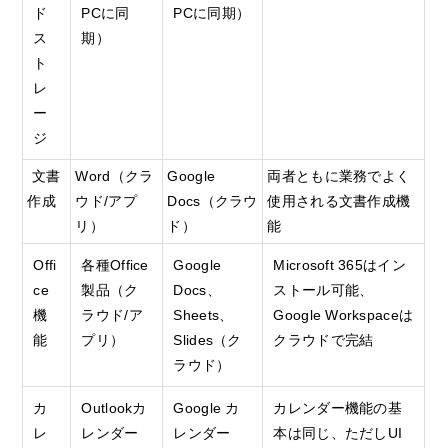
ド
PCに同
PC
に同期）
ス
期）
ト
レ
ー
ジ
文書
Word（クラ
Google
両者ともに業務でよく
作成
ウド
/
アプ
Docs（クラウ
使用される文書作成機
リ）
ド）
能
Offi
各種
Office
Google
Microsoft 365はイン
ce
製品（ク
Docs、
ストール可能、
機
ラウド
/
ア
Sheets、
Google Workspaceは
能
プリ）
Slides（ク
クラウドで完結
ラウド）
カ
Outlookカ
Google カ
カレンダー機能の基
レ
レンダー
レンダー
本は同じ、ただしUI