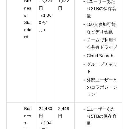
Busi
16,320
1,632
1ユーザーあた
nes
円
円
り2TBの保存容
s
（1,36
量
Sta
0円/
150人参加可能
nda
月）
なビデオ会議
rd
チームで利用す
る共有ドライブ
Cloud Search
グループチャッ
ト
外部ユーザーと
のコラボレーシ
ョン
Busi
24,480
2,448
1ユーザーあた
nes
円
円
り5TBの保存容
s
（2,04
量