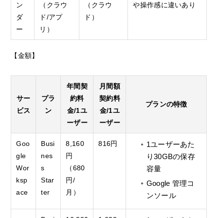
ン
（クラウ
（クラウ
や操作感に違いあり
ダ
ド
/
アプ
ド）
ー
リ）
【金額】
年間契
月間額
サー
プラ
約料
契約料
プランの特徴
ビス
ン
金/1ユ
金/1ユ
ーザー
ーザー
Goo
Busi
8,160
816円
1ユーザーあた
gle
nes
円
り30GBの保存
Wor
s
（680
容量
ksp
Star
円/
Google 管理コ
ace
ter
月）
ンソール