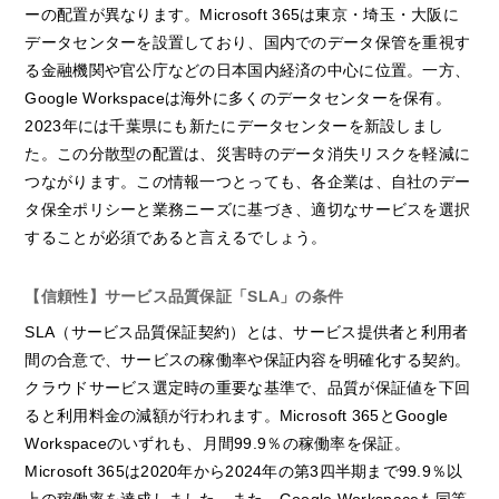
ーの配置が異なります。Microsoft 365は東京・埼玉・大阪に
データセンターを設置しており、国内でのデータ保管を重視す
る金融機関や官公庁などの日本国内経済の中心に位置。一方、
Google Workspaceは海外に多くのデータセンターを保有。
2023年には千葉県にも新たにデータセンターを新設しまし
た。この分散型の配置は、災害時のデータ消失リスクを軽減に
つながります。この情報一つとっても、各企業は、自社のデー
タ保全ポリシーと業務ニーズに基づき、適切なサービスを選択
することが必須であると言えるでしょう。
【信頼性】サービス品質保証「SLA」の条件
SLA（サービス品質保証契約）とは、サービス提供者と利用者
間の合意で、サービスの稼働率や保証内容を明確化する契約。
クラウドサービス選定時の重要な基準で、品質が保証値を下回
ると利用料金の減額が行われます。Microsoft 365とGoogle
Workspaceのいずれも、月間99.9％の稼働率を保証。
Microsoft 365は2020年から2024年の第3四半期まで99.9％以
上の稼働率を達成しました。また、Google Workspaceも同等