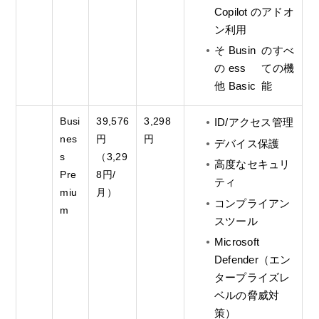
Copilot のアドオ
ン利用
そ
Busin
のすべ
の
ess
ての機
他
Basic
能
Busi
39,576
3,298
ID/アクセス管理
nes
円
円
デバイス保護
s
（3,29
高度なセキュリ
Pre
8円/
ティ
miu
月）
コンプライアン
m
スツール
Microsoft
Defender（エン
タープライズレ
ベルの脅威対
策）