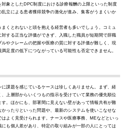
を対象としたDPC制度における診療報酬の上限といった制度
の乱立による患者獲得競争の激化が進み、集客がうまくいか
。
うまくとれないと頭を抱える経営者も多いでしょう。コミュ
に対する正当な評価ができず、入職した職員が短期間で辞職
ブルやクレームの把握や医療の質に対する評価が難しく、現
員満足度の低下につながっている可能性も否定できません。
ンに課題を感じているケースは珍しくありません。まず、経
く、上層部からいくつもの指示を受けていて業務の優先順位
ます。ほかにも、部署間に見えない壁があって情報共有が難
なかったりといった問題や、最新のシステムを使いこなせな
ではよく見受けられます。ナースや医療事務、MEなどといっ
識にも個人差があり、特定の取り組みが一部の人にとっては