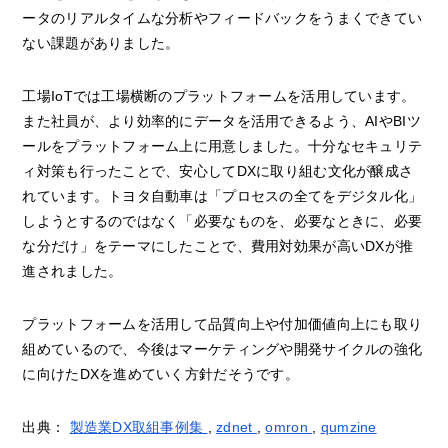
ータのリアルタイムな分析やフィードバックをうまくできてい
ない課題がありました。
工場IoTでは工場横断のプラットフォームを活用しています。
また社員が、より効率的にデータを活用できるよう、AIやBIツ
ールをプラットフォーム上に用意しました。十分なセキュリテ
ィ対策も行ったことで、安心してDXに取り組む文化が醸成さ
れています。トヨタ自動車は「プロセスの全てをデジタル化」
しようとするのではなく「必要なものを、必要なときに、必要
な分だけ」をテーマにしたことで、費用対効果が高いDXが推
進されました。
プラットフォームを活用して品質向上や付加価値向上にも取り
組めているので、今後はマーケティングや開発サイクルの強化
に向けたDXを進めていく方針だそうです。
出典：
製造業DX取組事例集
,
zdnet
,
omron
,
qumzine