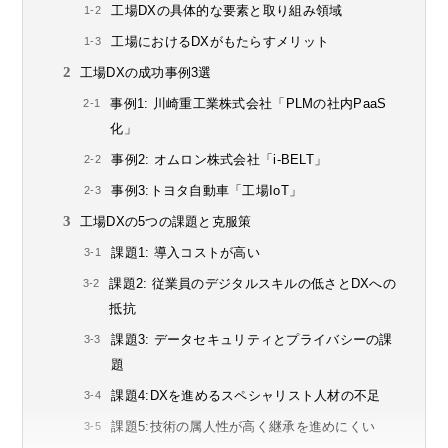
工場DXの具体的な要素と取り組み領域
工場におけるDXがもたらすメリット
工場DXの成功事例3選
事例1: 川崎重工業株式会社「PLMの社内PaaS
化」
事例2: オムロン株式会社「i-BELT」
事例3:トヨタ自動車「工場IoT」
工場DXの5つの課題と克服策
課題1: 導入コストが高い
課題2: 従業員のデジタルスキルの低さとDXへの
抵抗
課題3: データセキュリティとプライバシーの課
題
課題4:DXを進めるスペシャリスト人材の不足
課題5:技術の属人性が高く継承を進めにくい