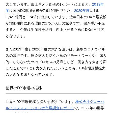
大しています。富士キメラ総研のレポートによると、
2019年
度
は国内DX市場規模が7,912億円でした。
2020年度
は1兆
3,821億円と1.74倍に増加しています。近年日本のDX市場規模
が増加傾向にある理由の1つが人口の減少です。働き手が不足
すると、企業は生産性を維持、向上させるためにDXが不可欠
となります。
また2019年度と2020年度の大きな違いは、新型コロナウイル
スの流行です。感染拡大を防ぐためのリモートワークや、属人
的にならないためのプロセスの見直しなど、働き方を大きく変
えたことでDXにも力を入れたということも、DX市場規模拡大
の大きな要因となっています。
世界のDX市場の推移
世界のDX市場規模も拡大を続けています。
株式会社グローバ
ルインフォメーションの市場調査レポート
で、2022年の世界