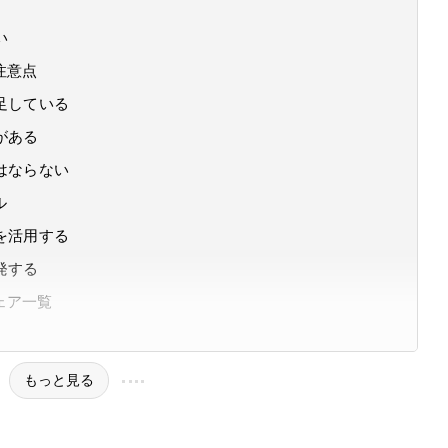
い
注意点
足している
がある
はならない
ル
を活用する
発する
ェア一覧
もっと見る