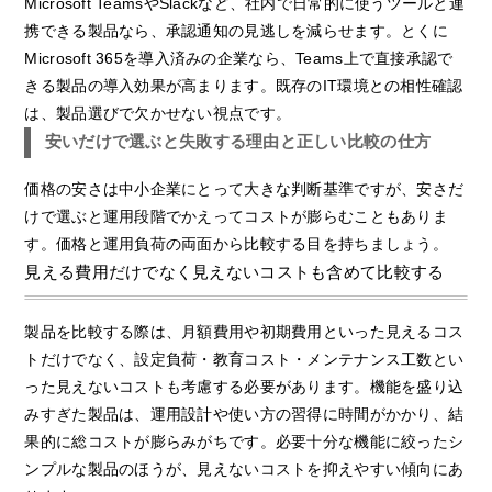
Microsoft TeamsやSlackなど、社内で日常的に使うツールと連
携できる製品なら、承認通知の見逃しを減らせます。とくに
Microsoft 365を導入済みの企業なら、Teams上で直接承認で
きる製品の導入効果が高まります。既存のIT環境との相性確認
は、製品選びで欠かせない視点です。
安いだけで選ぶと失敗する理由と正しい比較の仕方
価格の安さは中小企業にとって大きな判断基準ですが、安さだ
けで選ぶと運用段階でかえってコストが膨らむこともありま
す。価格と運用負荷の両面から比較する目を持ちましょう。
見える費用だけでなく見えないコストも含めて比較する
製品を比較する際は、月額費用や初期費用といった見えるコス
トだけでなく、設定負荷・教育コスト・メンテナンス工数とい
った見えないコストも考慮する必要があります。機能を盛り込
みすぎた製品は、運用設計や使い方の習得に時間がかかり、結
果的に総コストが膨らみがちです。必要十分な機能に絞ったシ
ンプルな製品のほうが、見えないコストを抑えやすい傾向にあ