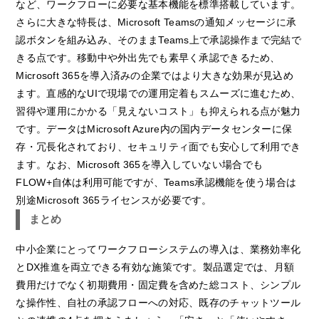
など、ワークフローに必要な基本機能を標準搭載しています。
さらに大きな特長は、Microsoft Teamsの通知メッセージに承
認ボタンを組み込み、そのままTeams上で承認操作まで完結で
きる点です。移動中や外出先でも素早く承認できるため、
Microsoft 365を導入済みの企業ではより大きな効果が見込め
ます。直感的なUIで現場での運用定着もスムーズに進むため、
習得や運用にかかる「見えないコスト」も抑えられる点が魅力
です。データはMicrosoft Azure内の国内データセンターに保
存・冗長化されており、セキュリティ面でも安心して利用でき
ます。なお、Microsoft 365を導入していない場合でも
FLOW+自体は利用可能ですが、Teams承認機能を使う場合は
別途Microsoft 365ライセンスが必要です。
まとめ
中小企業にとってワークフローシステムの導入は、業務効率化
とDX推進を両立できる有効な施策です。製品選定では、月額
費用だけでなく初期費用・固定費を含めた総コスト、シンプル
な操作性、自社の承認フローへの対応、既存のチャットツール