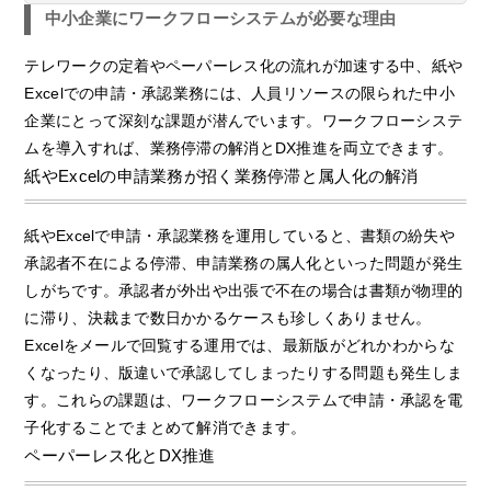
中小企業にワークフローシステムが必要な理由
テレワークの定着やペーパーレス化の流れが加速する中、紙や
Excelでの申請・承認業務には、人員リソースの限られた中小
企業にとって深刻な課題が潜んでいます。ワークフローシステ
ムを導入すれば、業務停滞の解消とDX推進を両立できます。
紙やExcelの申請業務が招く業務停滞と属人化の解消
紙やExcelで申請・承認業務を運用していると、書類の紛失や
承認者不在による停滞、申請業務の属人化といった問題が発生
しがちです。承認者が外出や出張で不在の場合は書類が物理的
に滞り、決裁まで数日かかるケースも珍しくありません。
Excelをメールで回覧する運用では、最新版がどれかわからな
くなったり、版違いで承認してしまったりする問題も発生しま
す。これらの課題は、ワークフローシステムで申請・承認を電
子化することでまとめて解消できます。
ペーパーレス化とDX推進