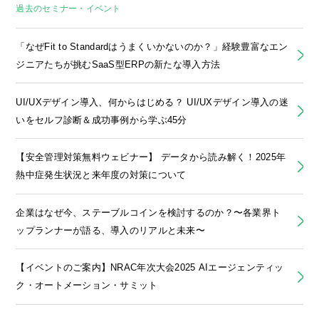
過去のセミナー・イベント
「なぜFit to Standardはうまくいかないのか？」経験豊富なエン
ジニアたちが挑むSaaS型ERPの新たな導入方法
UI/UXデザイン導入、何からはじめる？ UI/UXデザイン導入の迷
いをセルフ診断＆成功事例から学ぶ45分
【安全管理対策無料ウェビナー】 データから読み解く！2025年
熱中症発生状況と来年度の対策について
企業はなぜ今、ステーブルコインを検討するのか？〜各業界ト
ップランナーが語る、導入のリアルと未来〜
【イベントのご案内】NRAC年次大会2025 AIエージェンティッ
ク・オートメーション・サミット