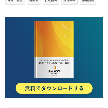
運輸・物流
自動車
行政機関
放送業界
業種共通