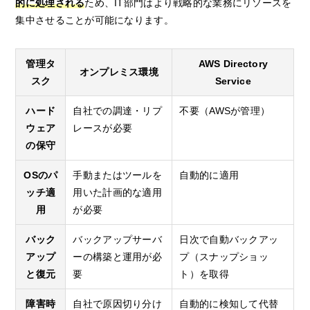
的に処理される
ため、IT部門はより戦略的な業務にリソースを
集中させることが可能になります。
管理タ
AWS Directory
オンプレミス環境
スク
Service
ハード
自社での調達・リプ
不要（AWSが管理）
ウェア
レースが必要
の保守
OSのパ
手動またはツールを
自動的に適用
ッチ適
用いた計画的な適用
用
が必要
バック
バックアップサーバ
日次で自動バックアッ
アップ
ーの構築と運用が必
プ（スナップショッ
と復元
要
ト）を取得
障害時
自社で原因切り分け
自動的に検知して代替