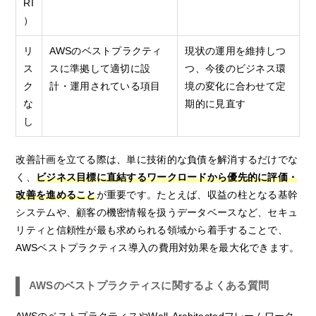
RI
）
リ
AWSのベストプラクティ
現状の運用を維持しつ
ス
スに準拠して適切に設
つ、今後のビジネス環
ク
計・運用されている項目
境の変化に合わせて定
な
期的に見直す
し
改善計画を立てる際は、単に技術的な負債を解消するだけでな
く、
ビジネス目標に直結するワークロードから優先的に評価・
改善を進めること
が重要です。たとえば、収益の柱となる基幹
システムや、顧客の機密情報を扱うデータベースなど、セキュ
リティと信頼性が最も求められる領域から着手することで、
AWSベストプラクティス導入の費用対効果を最大化できます。
AWSのベストプラクティスに関するよくある質問
AWSのベストプラクティスやWell-Architectedフレームワーク