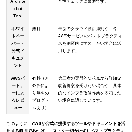
Archite
全性チェックに最適です。
cted
Tool
ホワイ
無料
最新のクラウド設計原則や、各
トペー
AWSサービスのベストプラクティ
パー・
スを網羅的に学習したい場合に活
公式ド
用します。
キュメ
ント
AWSパ
有料（※
第三者の専門的な視点から詳細な
ートナ
条件によ
改善提案を受けたい場合や、具体
ーによ
り無料の
的なインフラ改修作業を依頼した
るレビ
プログラ
い場合に適しています。
ュー
ムあり）
このように、
AWSが公式に提供するツールやドキュメントを活
用する範囲であれば、コストを一切かけずにベストプラクティ