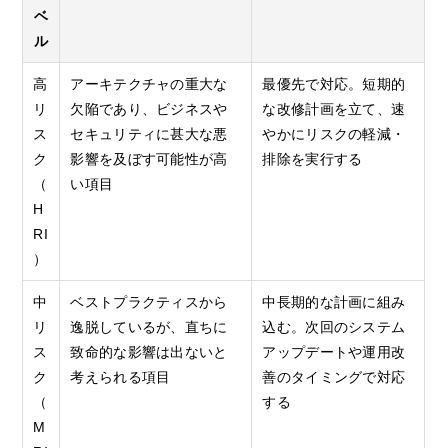
ベ
ル
高
アーキテクチャの重大な
最優先で対応。短期的
リ
欠陥であり、ビジネスや
な改修計画を立て、速
ス
セキュリティに甚大な悪
やかにリスクの軽減・
ク
影響を及ぼす可能性が高
排除を実行する
（
い項目
H
RI
）
中
ベストプラクティスから
中長期的な計画に組み
リ
逸脱しているが、直ちに
込む。次回のシステム
ス
致命的な影響は出ないと
アップデートや運用改
ク
考えられる項目
善のタイミングで対応
（
する
M