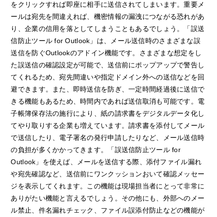
をクリックすれば即座に相手に送信されてしまいます。重要メ
ールは宛先を間違えれば、機密情報の漏洩につながる恐れがあ
り、企業の信用を落としてしまうこともあるでしょう。「誤送
信防止ツール for Outlook」は、メール送信時のさまざまな誤
送信を防ぐOutlookのアドイン機能です。さまざまな想定をし
た誤送信の確認設定が可能で、送信前にポップアップで警告し
てくれるため、宛先間違いや指定ドメイン外への送信などを回
避できます。また、即時送信を防ぎ、一定時間経過後に送信で
きる機能もあるため、時間内であれば送信取消も可能です。電
子帳簿保存法の施行により、紙の請求書をデジタルデータ化し
てやり取りする企業も増えています。請求書を添付してメール
で送信したり、電子署名の発行申請したりなど、メール送信時
の負担が多くかかってきます。「誤送信防止ツール for
Outlook」を使えば、メールを送信する際、添付ファイル漏れ
や宛先確認など、送信前にワンクッションおいて確認メッセー
ジを表示してくれます。この機能は現場担当者にとって非常に
ありがたい機能と言えるでしょう。その他にも、外部へのメー
ル禁止、件名漏れチェック、ファイル誤添付防止などの機能が