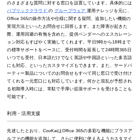
のさまざまな質問に対する窓口を設置しています。具体的には
パブリッククラウド
の
グループウェア
運用ナレッジを元に、
Office 365の操作方法や仕様に関する疑問、追加したい機能の
実現方法といったお問合せに回答します。また障害が起きた
際、運用回避の有無を含めた、提供ベンダーへのエスカレーシ
ョン対応もすばやく実施してくれます。平日9時から18時まで
の標準サポートをベースに、受付時間を延長して24時間365日
いつでも受付、日本語だけでなく英語や中国語といった多言語
にも対応、といったカスタマイズもできます。また、サードパ
ーティー製品についてのお問合せもすべて同じ窓口で受け付け
てくれる一元窓口にも対応しています。何かと混乱が予想され
る初期導入時には、常駐で手厚い拡張サポートを受けることも
可能です。
利用・活用支援
先述したとおり、CooKaiはOffice 365の多彩な機能にプラスア
ルファの機能を追加して、さらに便利に使えるようカスタマイ