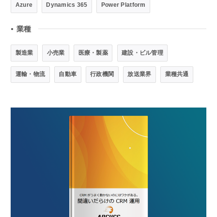
Azure
Dynamics 365
Power Platform
業種
●
製造業
小売業
医療・製薬
建設・ビル管理
運輸・物流
自動車
行政機関
放送業界
業種共通