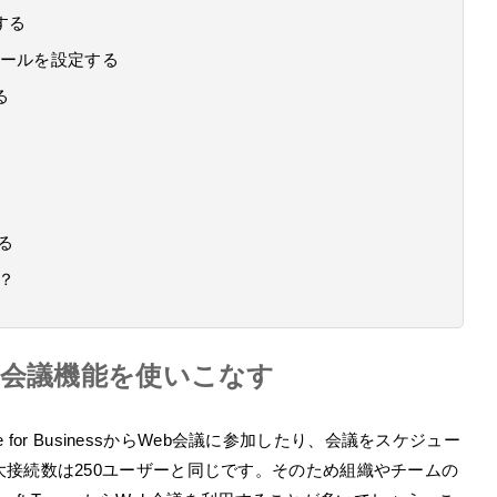
する
ジュールを設定する
る
る
は？
eb会議機能を使いこなす
はSkype for BusinessからWeb会議に参加したり、会議をスケジュー
接続数は250ユーザーと同じです。そのため組織やチームの