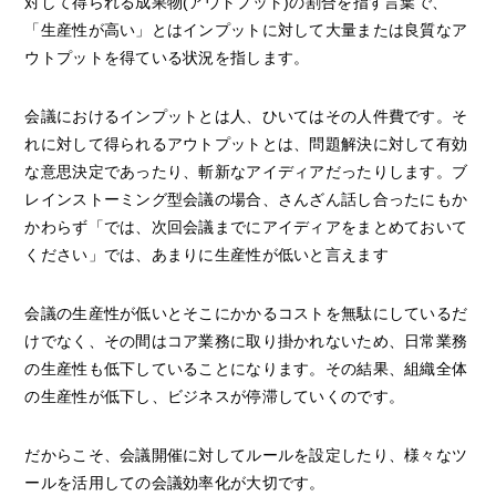
対して得られる成果物(アウトプット)の割合を指す言葉で、
「生産性が高い」とはインプットに対して大量または良質なア
ウトプットを得ている状況を指します。
会議におけるインプットとは人、ひいてはその人件費です。そ
れに対して得られるアウトプットとは、問題解決に対して有効
な意思決定であったり、斬新なアイディアだったりします。ブ
レインストーミング型会議の場合、さんざん話し合ったにもか
かわらず「では、次回会議までにアイディアをまとめておいて
ください」では、あまりに生産性が低いと言えます
会議の生産性が低いとそこにかかるコストを無駄にしているだ
けでなく、その間はコア業務に取り掛かれないため、日常業務
の生産性も低下していることになります。その結果、組織全体
の生産性が低下し、ビジネスが停滞していくのです。
だからこそ、会議開催に対してルールを設定したり、様々なツ
ールを活用しての会議効率化が大切です。