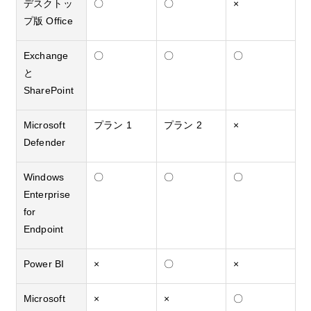
デスクトッ
〇
〇
×
プ版
Office
Exchange
〇
〇
〇
と
SharePoint
Microsoft
プラン
1
プラン
2
×
Defender
Windows
〇
〇
〇
Enterprise
for
Endpoint
Power BI
×
〇
×
Microsoft
×
×
〇