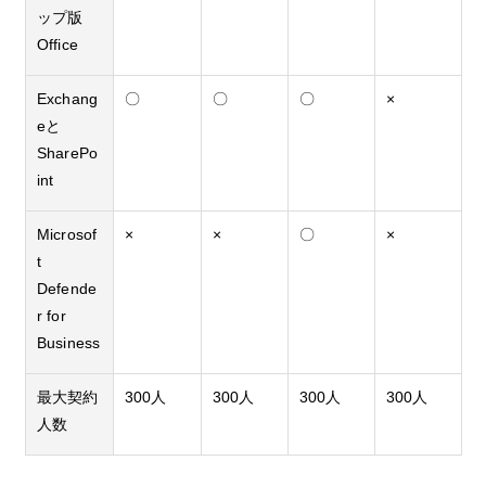
ップ版
Office
Exchang
〇
〇
〇
×
eと
SharePo
int
Microsof
×
×
〇
×
t
Defende
r for
Business
最大契約
300人
300人
300人
300人
人数