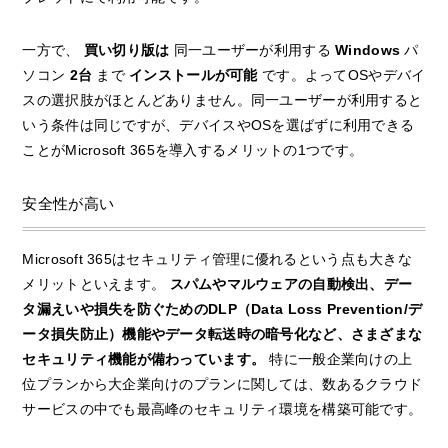
一方で、
買い切り版は
同一ユーザーが利用する
Windows
パ
ソコン
2台
まで
インストールが可能
です。よってOSやデバイ
スの選択肢がほとんどありません。同一ユーザーが利用すると
いう条件は同じですが、デバイスやOSを選ばずに利用できる
ことがMicrosoft 365を導入するメリットの1つです。
安全性が高い
Microsoft 365はセキュリティ管理に優れるという点も大きな
メリットといえます。
スパムやマルウェアの自動検出、デー
タ漏えいや損失を防ぐためのDLP（Data Loss Prevention/デ
ータ損失防止）機能やデータ転送時の暗号化など、さまざまな
セキュリティ機能が備わっています。
特に一般企業向けの上
位プランから大企業向けのプランに関しては、数あるクラウド
サービスの中でも最高峰のセキュリティ環境を構築可能です。