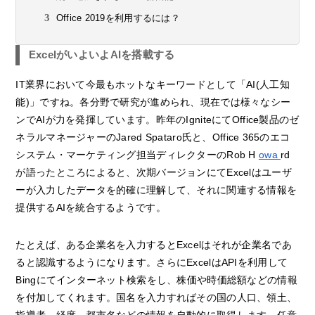
Office 2019を利用するには？
ExcelがいよいよAIを搭載する
IT業界において今最もホットなキーワードとして「AI(人工知
能)」ですね。各分野で研究が進められ、現在では様々なシー
ンでAIが力を発揮しています。昨年のIgniteにてOffice製品のゼ
ネラルマネージャーのJared Spataro氏と、Office 365のエコ
システム・マーケティング担当ディレクターのRob H
owa
rd
が語ったところによると、次期バージョンにてExcelはユーザ
ーが入力したデータを的確に理解して、それに関連する情報を
提供するAIを統合するようです。
たとえば、ある企業名を入力するとExcelはそれが企業名であ
ると認識するようになります。さらにExcelはAPIを利用して
Bingにてインターネット検索をし、株価や時価総額などの情報
を付加してくれます。国名を入力すればその国の人口、領土、